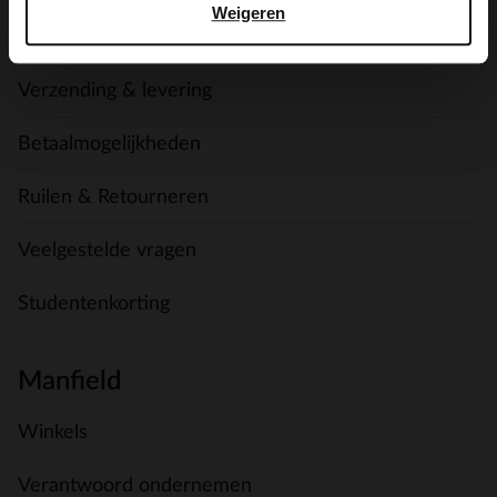
Weigeren
Contact
Verzending & levering
Betaalmogelijkheden
Ruilen & Retourneren
Veelgestelde vragen
Studentenkorting
Manfield
Winkels
Verantwoord ondernemen