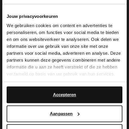
Jouw privacyvoorkeuren
We gebruiken cookies om content en advertenties te
personaliseren, om functies voor social media te bieden
De My Manfield
×
en om ons websiteverkeer te analyseren. Ook delen we
View this website in English?
informatie over uw gebruik van onze site met onze
voordelen wachten
partners voor social media, adverteren en analyse. Deze
It looks like your language isn't Dutch. Would
partners kunnen deze gegevens combineren met andere
you like to switch to English?
op je.
informatie die u aan ze heeft verstrekt of die ze hebben
verzameld op basis van uw gebruik van hun services.
Yes, switch to
No, stay in Dutch
English
MELD JE AAN VOOR MY MANFIELD
Accepteren
Meer over My Manfield
Aanpassen
Service