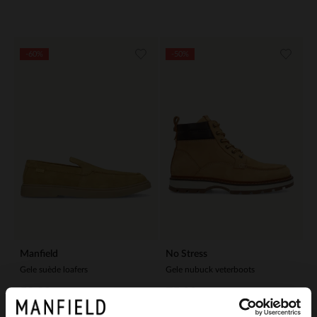
-60%
-50%
Manfield
No Stress
Gele suède loafers
Gele nubuck veterboots
52.00
75.00
130.00
150.00