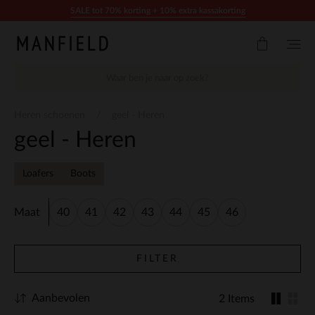
Doorgaan naar artikel
SALE tot 70% korting + 10% extra kassakorting
Heren schoenen
geel - Heren
geel - Heren
Loafers
Boots
Maat
40
41
42
43
44
45
46
FILTER
Aanbevolen
2 Items