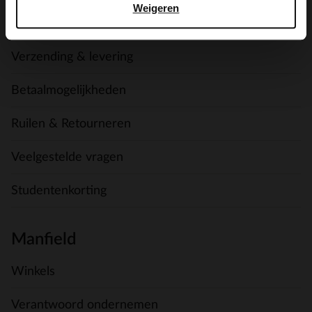
Weigeren
Contact
Verzending & levering
Betaalmogelijkheden
Ruilen & Retourneren
Veelgestelde vragen
Studentenkorting
Manfield
Winkels
Verantwoord ondernemen