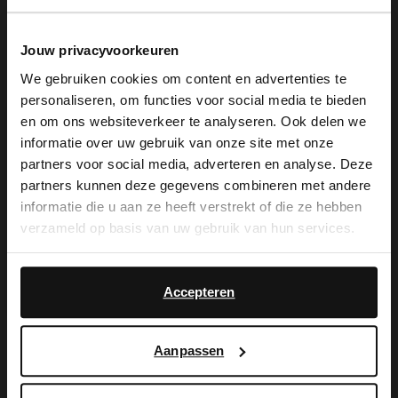
Jouw privacyvoorkeuren
We gebruiken cookies om content en advertenties te
personaliseren, om functies voor social media te bieden
De My Manfield
×
en om ons websiteverkeer te analyseren. Ook delen we
View this website in English?
informatie over uw gebruik van onze site met onze
voordelen wachten
partners voor social media, adverteren en analyse. Deze
It looks like your language isn't Dutch. Would
partners kunnen deze gegevens combineren met andere
you like to switch to English?
op je.
informatie die u aan ze heeft verstrekt of die ze hebben
verzameld op basis van uw gebruik van hun services.
Yes, switch to
No, stay in Dutch
English
MELD JE AAN VOOR MY MANFIELD
Accepteren
Meer over My Manfield
Aanpassen
Service