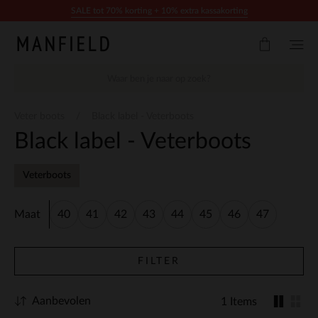
Doorgaan naar artikel
SALE tot 70% korting + 10% extra kassakorting
Veter boots
Black label - Veterboots
Black label - Veterboots
Veterboots
Maat
40
41
42
43
44
45
46
47
FILTER
Aanbevolen
1 Items