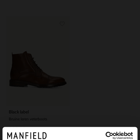
Black label
Bruine leren veterboots
199.99