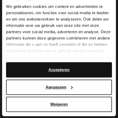
Manfield
Manfield
We gebruiken cookies om content en advertenties te
Beige suède veterboots
Zwarte leren veterboots
personaliseren, om functies voor social media te bieden
×
52.00
97.99
130.00
139.99
en om ons websiteverkeer te analyseren. Ook delen we
View this website in English?
informatie over uw gebruik van onze site met onze
partners voor social media, adverteren en analyse. Deze
-50%
It looks like your language isn't Dutch. Would
partners kunnen deze gegevens combineren met andere
you like to switch to English?
informatie die u aan ze heeft verstrekt of die ze hebben
verzameld op basis van uw gebruik van hun services.
Yes, switch to
No, stay in Dutch
English
Accepteren
Aanpassen
Weigeren
Manfield
Manfield
Donkerblauwe suède veterschoenen
Beige suède veterboots