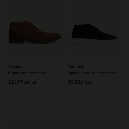
Van Lier
Manfield
Cognac suède veterboots
Donkerblauwe suède veterboots
113.99
70.00
189.98
140.00