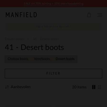
Doorgaan naar artikel
SALE tot 70% korting + 10% extra kassakorting
Desert boots
41 - Desert boots
41 - Desert boots
Chelsea boots
Veterboots
Desert boots
FILTER
Aanbevolen
20 Items