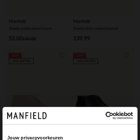
Manfield
Manfield
Zwarte suède desert boots
Zwarte leren veterschoenen
52.00
139.99
130.00
-60%
-30%
-10% EXTRA
-10% EXTRA
Jouw privacyvoorkeuren