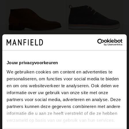
Van Lier
No Stress
Cognac suède veterboots
Taupe nubuck veterboots
Jouw privacyvoorkeuren
119.99
70.00
199.98
140.00
We gebruiken cookies om content en advertenties te
personaliseren, om functies voor social media te bieden
×
-40%
-30%
en om ons websiteverkeer te analyseren. Ook delen we
View this website in English?
-10% EXTRA
-10% EXTRA
informatie over uw gebruik van onze site met onze
partners voor social media, adverteren en analyse. Deze
It looks like your language isn't Dutch. Would
partners kunnen deze gegevens combineren met andere
you like to switch to English?
informatie die u aan ze heeft verstrekt of die ze hebben
verzameld op basis van uw gebruik van hun services.
Yes, switch to