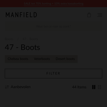
Doorgaan naar artikel
SALE tot 70% korting + 10% extra kassakorting
Boots
47 - Boots
47 - Boots
Chelsea boots
Veterboots
Desert boots
FILTER
Aanbevolen
44 Items