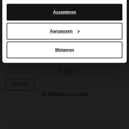
No, stay in Dutch
English
Accepteren
Aanpassen
Van Lier
Van Lier
Cognac suède veterboots
Zwarte leren chelsea boots
Weigeren
113.99
132.99
189.98
189.99
1
2
Vorige
Huidige pagina
VORIGE
per pagina