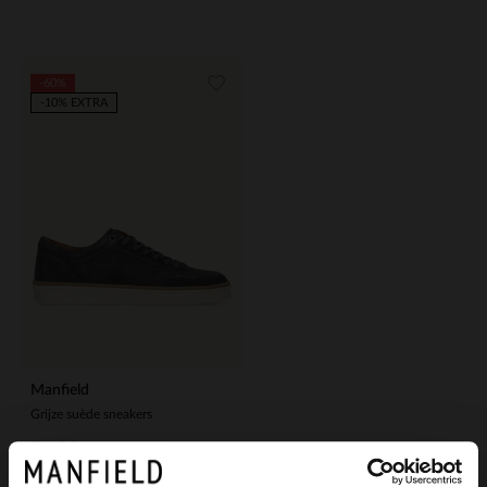
-60%
-10% EXTRA
Manfield
Grijze suède sneakers
56.00
140.00