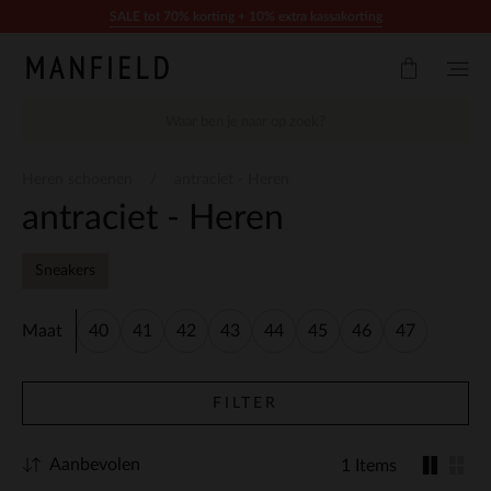
Doorgaan naar artikel
SALE tot 70% korting + 10% extra kassakorting
Heren schoenen
antraciet - Heren
antraciet - Heren
Sneakers
Maat
40
41
42
43
44
45
46
47
FILTER
Aanbevolen
1 Items