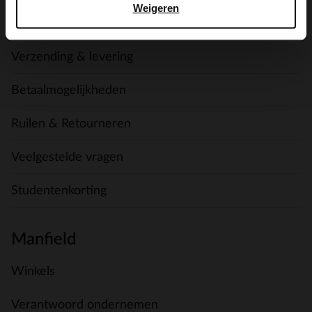
Weigeren
Contact
Verzending & levering
Betaalmogelijkheden
Ruilen & Retourneren
Veelgestelde vragen
Studentenkorting
Manfield
Winkels
Verantwoord ondernemen