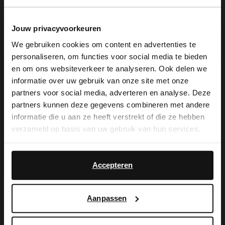
Jouw privacyvoorkeuren
We gebruiken cookies om content en advertenties te
personaliseren, om functies voor social media te bieden
De My Manfield
×
en om ons websiteverkeer te analyseren. Ook delen we
View this website in English?
informatie over uw gebruik van onze site met onze
voordelen wachten
partners voor social media, adverteren en analyse. Deze
It looks like your language isn't Dutch. Would
partners kunnen deze gegevens combineren met andere
you like to switch to English?
op je.
informatie die u aan ze heeft verstrekt of die ze hebben
verzameld op basis van uw gebruik van hun services.
Yes, switch to
No, stay in Dutch
English
MELD JE AAN VOOR MY MANFIELD
Accepteren
Meer over My Manfield
Aanpassen
Service