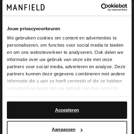
Omschrijving
Jouw privacyvoorkeuren
We gebruiken cookies om content en advertenties te
Grijze suède sneakers van Manfield. De
personaliseren, om functies voor social media te bieden
×
en om ons websiteverkeer te analyseren. Ook delen we
sneakers hebben een witte zool van 4 cm.
View this website in English?
informatie over uw gebruik van onze site met onze
We adviseren als verzorging en
partners voor social media, adverteren en analyse. Deze
It looks like your language isn't Dutch. Would
partners kunnen deze gegevens combineren met andere
bescherming de suède/nubuck spray in
you like to switch to English?
informatie die u aan ze heeft verstrekt of die ze hebben
transparant.
verzameld op basis van uw gebruik van hun services.
Yes, switch to
No, stay in Dutch
English
Accepteren
Alles over dit product
Aanpassen