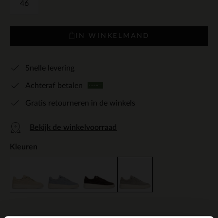
46
IN WINKELMAND
Snelle levering
Achteraf betalen
Gratis retourneren in de winkels
Bekijk de winkelvoorraad
Kleuren