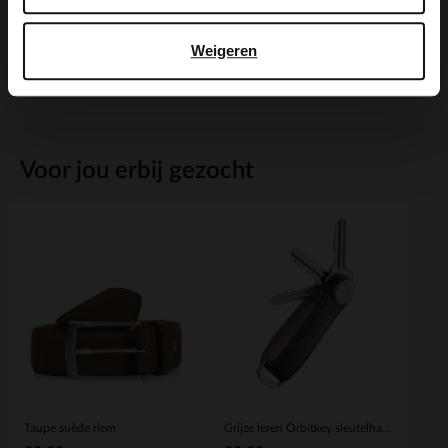
Maattabel
Weigeren
Bezorgen & retour
Voor jou erbij gezocht
Taupe suède riem
Grijze leren Orbitkey sleutelhanger