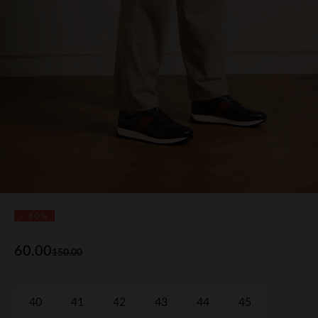
- 60%
60.00
150.00
40
41
42
43
44
45