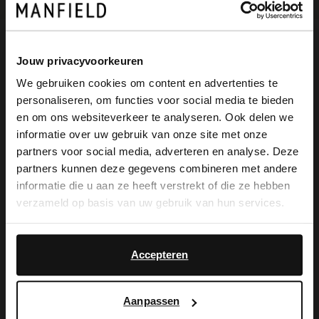
Omschrijving
Jouw privacyvoorkeuren
We gebruiken cookies om content en advertenties te
personaliseren, om functies voor social media te bieden
×
Grijze leren sneakers van Manfield. De
en om ons websiteverkeer te analyseren. Ook delen we
View this website in English?
informatie over uw gebruik van onze site met onze
sneakers hebben een witte zool van 3 cm
partners voor social media, adverteren en analyse. Deze
It looks like your language isn't Dutch. Would
en we adviseren als bescherming en
partners kunnen deze gegevens combineren met andere
you like to switch to English?
informatie die u aan ze heeft verstrekt of die ze hebben
verzorging de Collonil Carbon pro.
verzameld op basis van uw gebruik van hun services.
Yes, switch to
No, stay in Dutch
English
Accepteren
Alles over dit product
Aanpassen
Maattabel