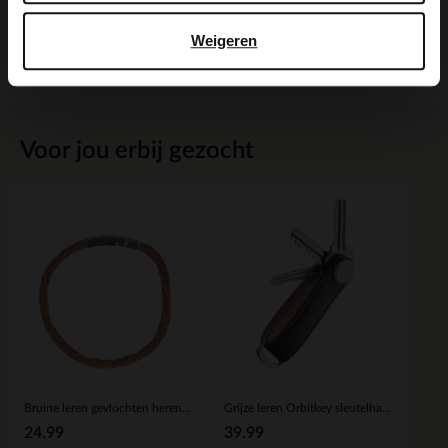
Weigeren
Bezorgen & retour
Voor jou erbij gezocht
Bruine leren gevlochten heren armband
Grijze leren Orbitkey sleutelhanger
24.99
39.99