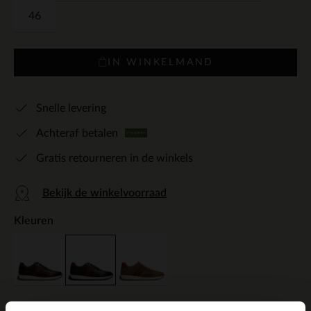
46
IN WINKELMAND
Snelle levering
Achteraf betalen
Gratis retourneren in de winkels
Bekijk de winkelvoorraad
Kleuren