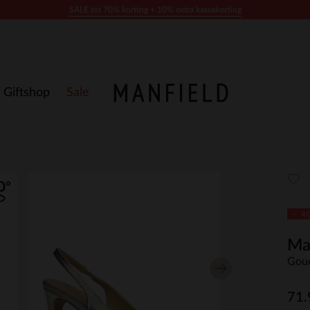
SALE tot 70% korting + 10% extra kassakorting
Giftshop
Sale
- 4
Ma
Goud
71.