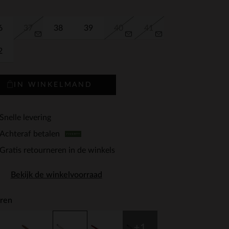
6
37
38
39
40
41
2
IN WINKELMAND
Snelle levering
Achteraf betalen
Gratis retourneren in de winkels
Bekijk de winkelvoorraad
ren
+1