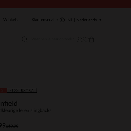
Winkels
Klantenservice
NL | Nederlands
0%
-10% EXTRA
nfield
kleurige leren slingbacks
99
119.98