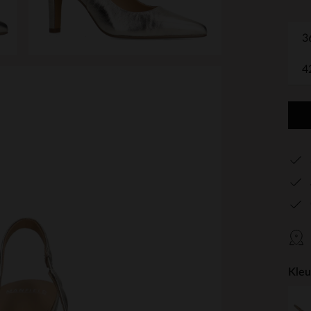
3
4
Kleu