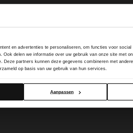
View this website in English?
ent en advertenties te personaliseren, om functies voor social
It looks like your language isn't Dutch. Would you like to
. Ook delen we informatie over uw gebruik van onze site met on
switch to English?
e. Deze partners kunnen deze gegevens combineren met andere i
erzameld op basis van uw gebruik van hun services.
Yes, switch to English
No, stay in Dutch
Aanpassen