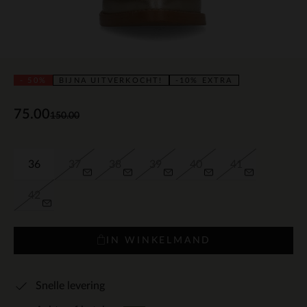
- 50%
BIJNA UITVERKOCHT!
-10% EXTRA
75.00
150.00
36
37
38
39
40
41
42
IN WINKELMAND
Snelle levering