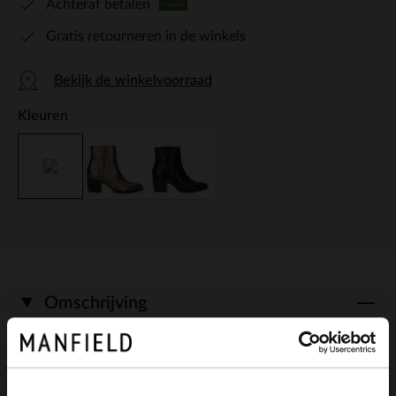
Achteraf betalen
Gratis retourneren in de winkels
Bekijk de winkelvoorraad
Kleuren
Omschrijving
Gouden leren enkellaarsjes met hak van