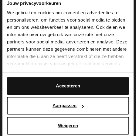
Jouw privacyvoorkeuren
Manfield, met een blokhak van 6 cm en
We gebruiken cookies om content en advertenties te
heeft een ritssluiting aan de binnenzijde.
personaliseren, om functies voor social media te bieden
×
We adviseren als verzorging en
en om ons websiteverkeer te analyseren. Ook delen we
View this website in English?
informatie over uw gebruik van onze site met onze
bescherming de Collonil metallic spray.
partners voor social media, adverteren en analyse. Deze
It looks like your language isn't Dutch. Would
partners kunnen deze gegevens combineren met andere
you like to switch to English?
informatie die u aan ze heeft verstrekt of die ze hebben
verzameld op basis van uw gebruik van hun services.
Alles over dit product
Yes, switch to
No, stay in Dutch
English
Accepteren
Maattabel
Bezorgen & retour
Aanpassen
Weigeren