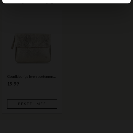
Voor jou erbij gezocht
Goudkleurige leren portemonnee
19.99
BESTEL MEE