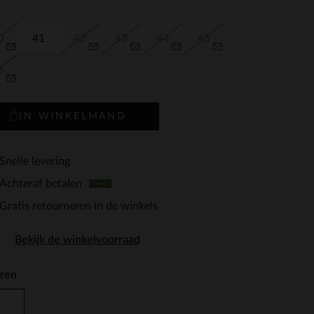
0
41
42
43
44
45
6
IN WINKELMAND
Snelle levering
Achteraf betalen
Gratis retourneren in de winkels
Bekijk de winkelvoorraad
ren