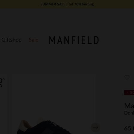
SUMMER SALE | Tot 70% korting
Giftshop
Sale
- 5
Ma
Donk
65.