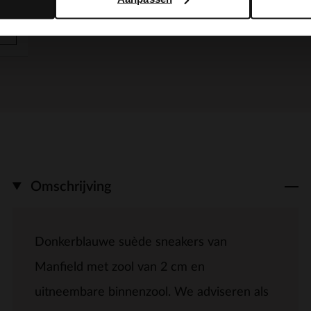
Omschrijving
Donkerblauwe suède sneakers van
Manfield met zool van 2 cm en
uitneembare binnenzool. We adviseren als