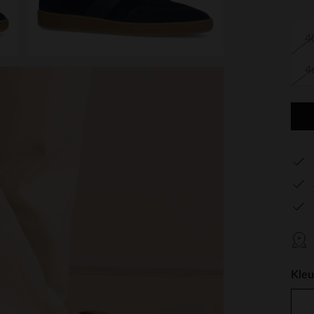
4
4
Kleu