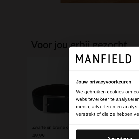
Voor jou erbij gezocht
Jouw privacyvoorkeuren
We gebruiken cookies om cont
websiteverkeer te analyseren
media, adverteren en analys
verstrekt of die ze hebben v
Zwarte en bruine omkeerbare leren riem
Taupe suède riem
49.99
39.99
Accepteren