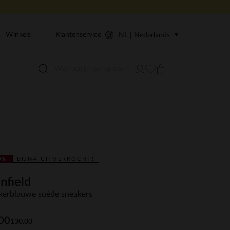
Winkels
Klantenservice
NL | Nederlands
0%
BIJNA UITVERKOCHT!
nfield
erblauwe suède sneakers
00
130.00