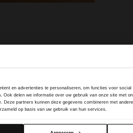
View this website in English?
ent en advertenties te personaliseren, om functies voor social
It looks like your language isn't Dutch. Would you like to
. Ook delen we informatie over uw gebruik van onze site met on
switch to English?
e. Deze partners kunnen deze gegevens combineren met andere i
erzameld op basis van uw gebruik van hun services.
Yes, switch to English
No, stay in Dutch
Aanpassen