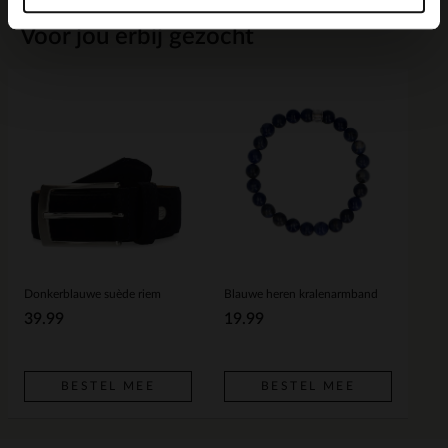
Voor jou erbij gezocht
Donkerblauwe suède riem
Blauwe heren kralenarmband
39.99
19.99
BESTEL MEE
BESTEL MEE