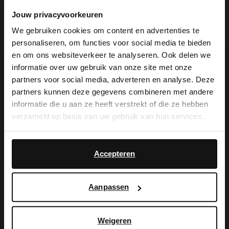
Manfield met leren zool van 3 cm. De
Jouw privacyvoorkeuren
slippers hebben een gekruiste band die
We gebruiken cookies om content en advertenties te
over de voorvoet loopt. We adviseren als
personaliseren, om functies voor social media te bieden
×
en om ons websiteverkeer te analyseren. Ook delen we
verzorging de suède/nubuck spray in
View this website in English?
informatie over uw gebruik van onze site met onze
transparant.
partners voor social media, adverteren en analyse. Deze
It looks like your language isn't Dutch. Would
partners kunnen deze gegevens combineren met andere
you like to switch to English?
informatie die u aan ze heeft verstrekt of die ze hebben
verzameld op basis van uw gebruik van hun services.
Yes, switch to
Alles over dit product
No, stay in Dutch
English
Accepteren
Maattabel
Aanpassen
Bezorgen & retour
Weigeren