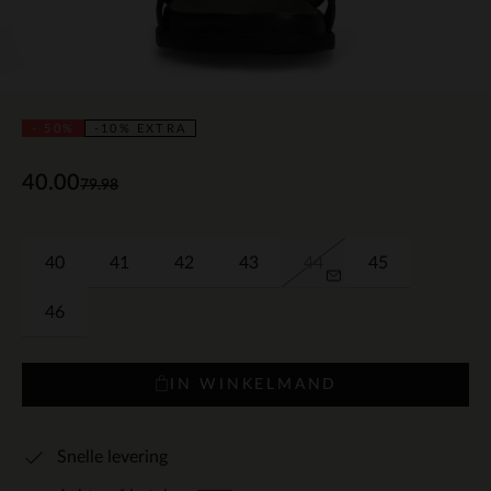
- 50%
-10% EXTRA
40.00
79.98
40
41
42
43
44
45
46
IN WINKELMAND
Snelle levering