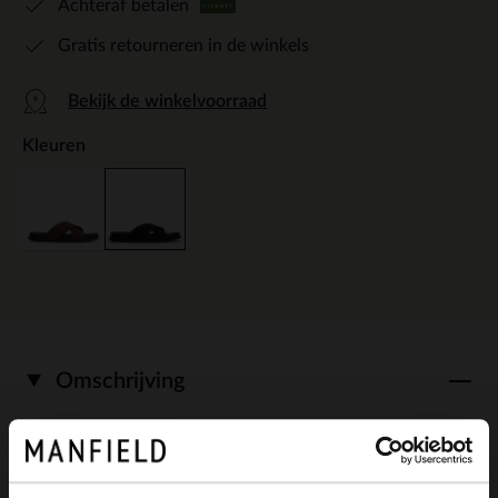
Achteraf betalen
Gratis retourneren in de winkels
Bekijk de winkelvoorraad
Kleuren
Omschrijving
Donkerblauwe suède slippers van