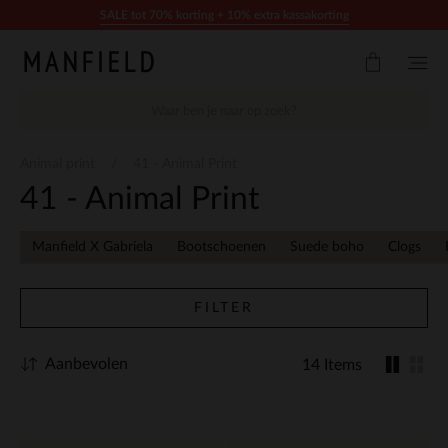
Doorgaan naar artikel
SALE tot 70% korting + 10% extra kassakorting
Animal print
41 - Animal Print
41 - Animal Print
Manfield X Gabriela
Bootschoenen
Suede boho
Clogs
FILTER
Aanbevolen
14 Items