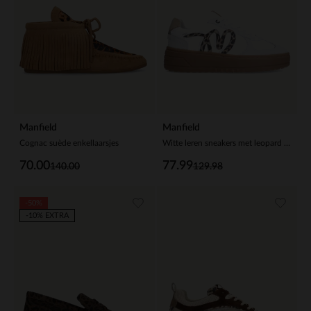
Manfield
Manfield
Cognac suède enkellaarsjes
Witte leren sneakers met leopard details
70.00
77.99
140.00
129.98
-50%
-10% EXTRA