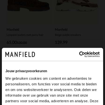
Manfield
Manfield
Leopard loafers met pony hair
Beige suède sneakers
65.00
139.99
130.00
-30%
-10% EXTRA
Jouw privacyvoorkeuren
We gebruiken cookies om content en advertenties te
personaliseren, om functies voor social media te bieden
×
en om ons websiteverkeer te analyseren. Ook delen we
View this website in English?
informatie over uw gebruik van onze site met onze
partners voor social media, adverteren en analyse. Deze
It looks like your language isn't Dutch. Would