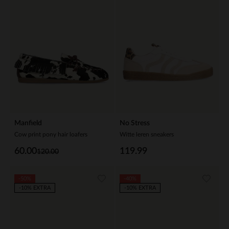
Manfield
No Stress
Cow print pony hair loafers
Witte leren sneakers
60.00
119.99
120.00
-50%
-40%
-10% EXTRA
-10% EXTRA