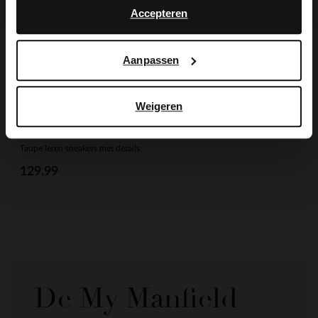
Accepteren
Aanpassen
Weigeren
Manfield
Taupe leren sneakers met details
129.99
De My Manfield