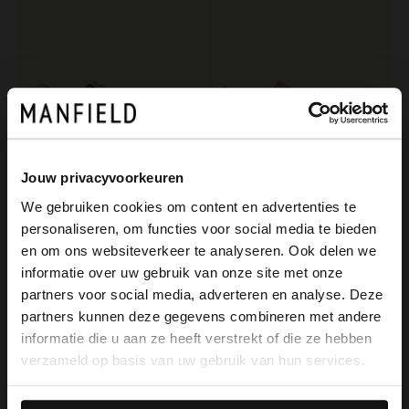
Jouw privacyvoorkeuren
We gebruiken cookies om content en advertenties te
No Stress
Manfield
personaliseren, om functies voor social media te bieden
×
Taupe leren sneakers
Taupe suède sneakers
en om ons websiteverkeer te analyseren. Ook delen we
View this website in English?
informatie over uw gebruik van onze site met onze
119.99
52.00
130.00
partners voor social media, adverteren en analyse. Deze
It looks like your language isn't Dutch. Would
partners kunnen deze gegevens combineren met andere
you like to switch to English?
informatie die u aan ze heeft verstrekt of die ze hebben
verzameld op basis van uw gebruik van hun services.
Yes, switch to
No, stay in Dutch
English