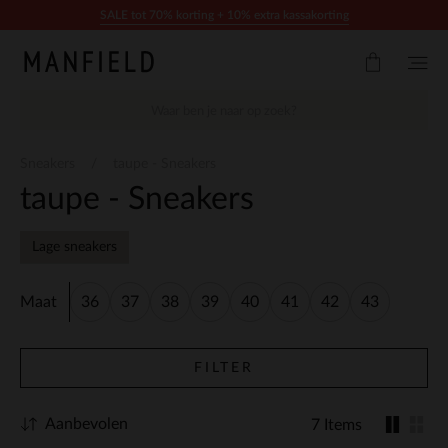
Doorgaan naar artikel
SALE tot 70% korting + 10% extra kassakorting
Sneakers
taupe - Sneakers
taupe - Sneakers
Lage sneakers
Maat
36
37
38
39
40
41
42
43
FILTER
Aanbevolen
7 Items