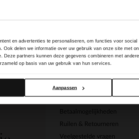
View this website in English?
ent en advertenties te personaliseren, om functies voor social
It looks like your language isn't Dutch. Would you like to
. Ook delen we informatie over uw gebruik van onze site met on
switch to English?
e. Deze partners kunnen deze gegevens combineren met andere i
erzameld op basis van uw gebruik van hun services.
Service
Yes, switch to English
No, stay in Dutch
Contact
Aanpassen
Verzending & levering
Betaalmogelijkheden
Ruilen & Retourneren
je.
Veelgestelde vragen