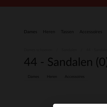
Doorgaan naar artikel
Dames
Heren
Tassen
Accessoires
Dames schoenen
Sandalen
44 - Sandal
44 - Sandalen
(0
Dames
Heren
Accessoires