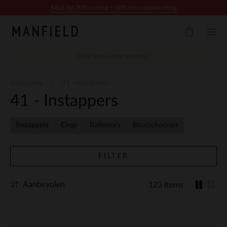
Doorgaan naar artikel
SALE tot 70% korting + 10% extra kassakorting
Instappers
41 - Instappers
41 - Instappers
Instappers
Clogs
Ballerina's
Bootschoenen
FILTER
Aanbevolen
123 Items