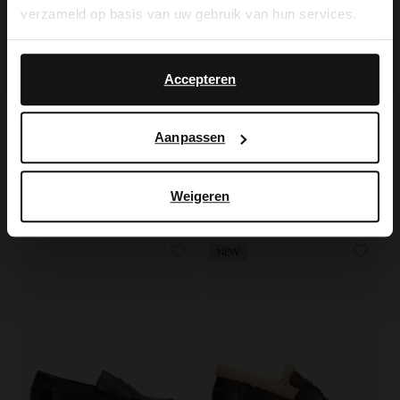
verzameld op basis van uw gebruik van hun services.
Yes, switch to
No, stay in Dutch
English
Accepteren
Aanpassen
Manfield
No Stress
Bronzen gevlochten slingbacks
Zwarte leren loafers met gouden chain
Weigeren
76.99
109.99
109.99
NEW