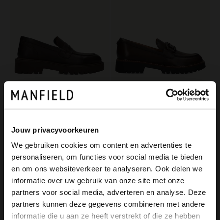
Manfield
No Stress
Bruine leren loafers
Donkerbruine leren loafers met chain
Jouw privacyvoorkeuren
129.99
129.99
We gebruiken cookies om content en advertenties te
personaliseren, om functies voor social media te bieden
×
-30%
en om ons websiteverkeer te analyseren. Ook delen we
View this website in English?
-10% EXTRA
informatie over uw gebruik van onze site met onze
partners voor social media, adverteren en analyse. Deze
It looks like your language isn't Dutch. Would
partners kunnen deze gegevens combineren met andere
you like to switch to English?
informatie die u aan ze heeft verstrekt of die ze hebben