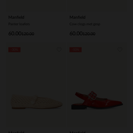
Manfield
Manfield
Panter loafers
Cow clogs met gesp
60.00
60.00
120.00
120.00
-30%
-50%