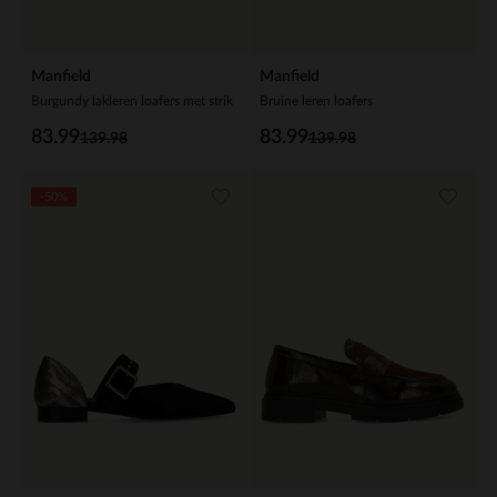
Manfield
Manfield
Burgundy lakleren loafers met strik
Bruine leren loafers
83.99
83.99
139.98
139.98
-50%