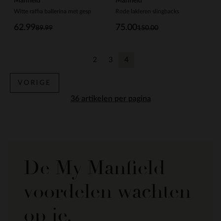
Manfield
Manfield
Witte raffia ballerina met gesp
Rode lakleren slingbacks
62.99
75.00
89.99
150.00
2
3
4
Vorige
Vorige
Huidige pagina
VORIGE
per pagina
De My Manfield
voordelen wachten
op je.