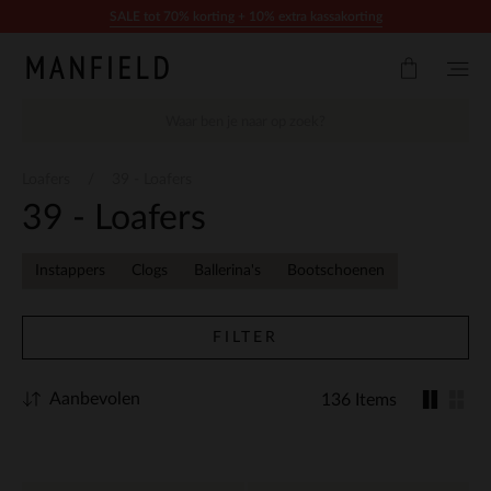
Doorgaan naar artikel
SALE tot 70% korting + 10% extra kassakorting
Loafers
39 - Loafers
39 - Loafers
Instappers
Clogs
Ballerina's
Bootschoenen
FILTER
Aanbevolen
136 Items