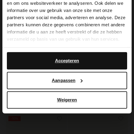
×
en om ons websiteverkeer te analyseren. Ook delen we
View this website in English?
informatie over uw gebruik van onze site met onze
partners voor social media, adverteren en analyse. Deze
It looks like your language isn't Dutch. Would
partners kunnen deze gegevens combineren met andere
you like to switch to English?
informatie die u aan ze heeft verstrekt of die ze hebben
verzameld op basis van uw gebruik van hun services.
Yes, switch to
No, stay in Dutch
English
Accepteren
Aanpassen
Manfield
Manfield
Zwarte leren loafers met studs
Burgundy lakleren loafers
Weigeren
129.99
139.99
-50%