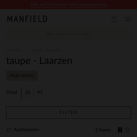
Doorgaan naar artikel
SALE tot 70% korting + 10% extra kassakorting
Laarzen
taupe - Laarzen
taupe - Laarzen
Hoge laarzen
Maat
36
42
FILTER
Aanbevolen
2 Items