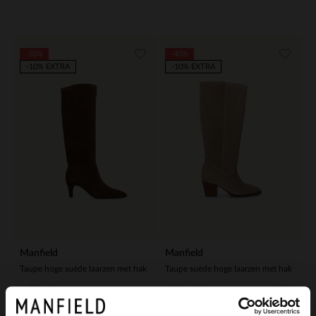
-30%
-40%
-10% EXTRA
-10% EXTRA
Manfield
Manfield
Taupe hoge suède laarzen met hak
Taupe suède hoge laarzen met hak
139.99
101.99
199.99
169.98