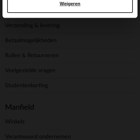
Weigeren
Contact
Verzending & levering
Betaalmogelijkheden
Ruilen & Retourneren
Veelgestelde vragen
Studentenkorting
Manfield
Winkels
Verantwoord ondernemen