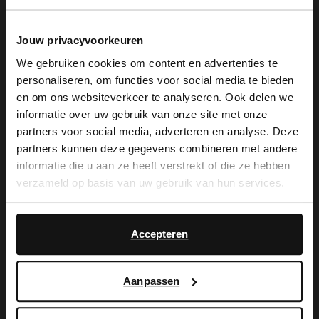
Jouw privacyvoorkeuren
We gebruiken cookies om content en advertenties te
personaliseren, om functies voor social media te bieden
De My Manfield
×
en om ons websiteverkeer te analyseren. Ook delen we
View this website in English?
informatie over uw gebruik van onze site met onze
voordelen wachten
partners voor social media, adverteren en analyse. Deze
It looks like your language isn't Dutch. Would
partners kunnen deze gegevens combineren met andere
you like to switch to English?
op je.
informatie die u aan ze heeft verstrekt of die ze hebben
verzameld op basis van uw gebruik van hun services.
Yes, switch to
No, stay in Dutch
English
MELD JE AAN VOOR MY MANFIELD
Accepteren
Meer over My Manfield
Aanpassen
Service