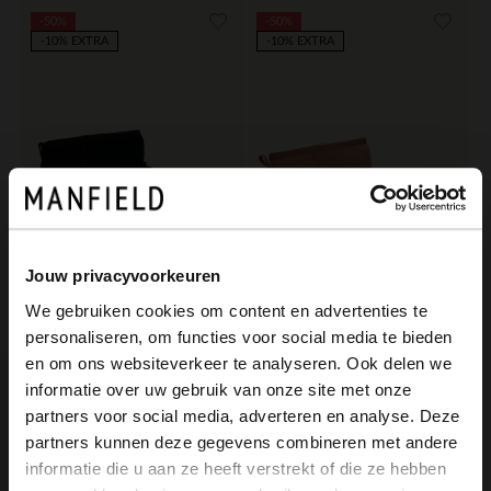
-50%
-50%
-10% EXTRA
-10% EXTRA
Jouw privacyvoorkeuren
We gebruiken cookies om content en advertenties te
Manfield
Manfield
personaliseren, om functies voor social media te bieden
×
Zwarte suède boots
Cognac suède boots
en om ons websiteverkeer te analyseren. Ook delen we
View this website in English?
informatie over uw gebruik van onze site met onze
55.00
55.00
110.00
110.00
partners voor social media, adverteren en analyse. Deze
It looks like your language isn't Dutch. Would
partners kunnen deze gegevens combineren met andere
you like to switch to English?
informatie die u aan ze heeft verstrekt of die ze hebben