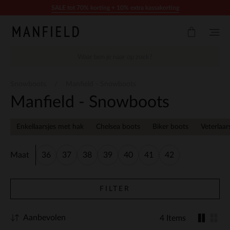
Doorgaan naar artikel
SALE tot 70% korting + 10% extra kassakorting
Snowboots
Manfield - Snowboots
Manfield - Snowboots
Enkellaarsjes met hak
Chelsea boots
Biker boots
Veterlaar
Maat
36
37
38
39
40
41
42
FILTER
Aanbevolen
4 Items