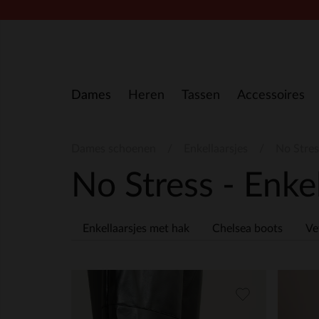
Doorgaan naar artikel
Dames
Heren
Tassen
Accessoires
Dames schoenen
Enkellaarsjes
No Stres
No Stress - Enke
Enkellaarsjes met hak
Chelsea boots
Ve