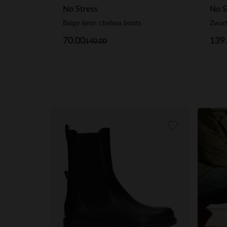
No Stress
No S
Beige leren chelsea boots
Zwart
70.00
139
140.00