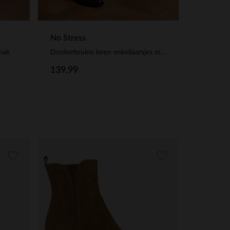
No Stress
 hak
Donkerbruine leren enkellaarsjes met hak
139.99