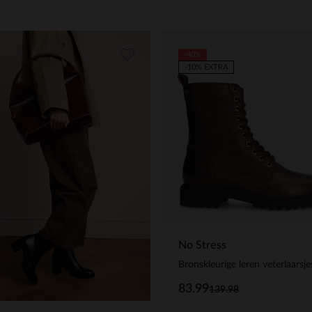
-40%
-10% EXTRA
No Stress
Bronskleurige leren veterlaarsje
83.99
139.98