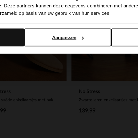
switch to English?
e. Deze partners kunnen deze gegevens combineren met andere i
erzameld op basis van uw gebruik van hun services.
Yes, switch to English
No, stay in Dutch
Aanpassen
tress
No Stress
 suède enkellaarsjes met hak
Zwarte leren enkellaarsjes met
.99
139.99