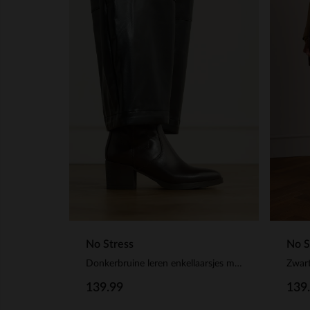
No Stress
No S
Donkerbruine leren enkellaarsjes met hak
Zwart
139.99
139