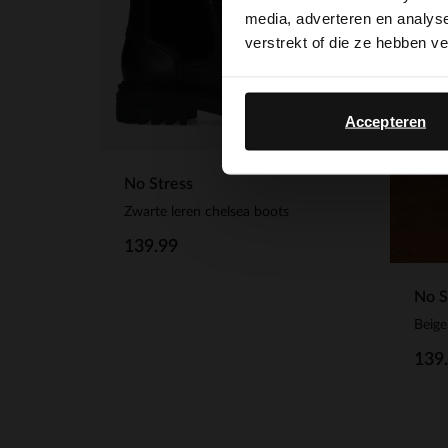
media, adverteren en analys
verstrekt of die ze hebben v
Accepteren
No Stress
Zwarte leren chelsea boots
139.99
No S
Beige
139