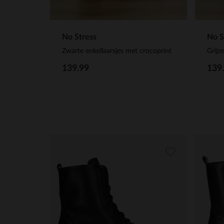
No Stress
No S
Zwarte enkellaarsjes met crocoprint
Grijz
139.99
139