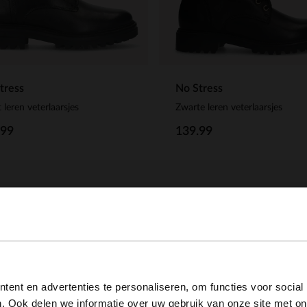
tress
No Stress
 leren veterlaarsjes
Zwarte leren veterlaarsjes
.99
139.99
View this website in English?
ent en advertenties te personaliseren, om functies voor social
It looks like your language isn't Dutch. Would you like to
. Ook delen we informatie over uw gebruik van onze site met on