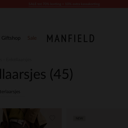
SALE tot 70% korting + 10% extra kassakorting
Giftshop
Sale
s - Enkellaarsjes
llaarsjes
(45)
terlaarsjes
NEW