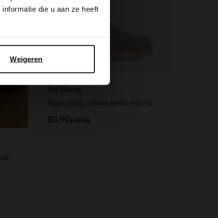
nformatie die u aan ze heeft
Weigeren
No Stress
Taupe suède chelsea boots met rits
83.99
139.98
 hak