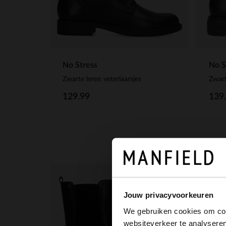
No Stress
No S
Zwarte leren veterlaarsjes
Zwart
129.99
139
Jouw privacyvoorkeuren
We gebruiken cookies om cont
websiteverkeer te analyseren