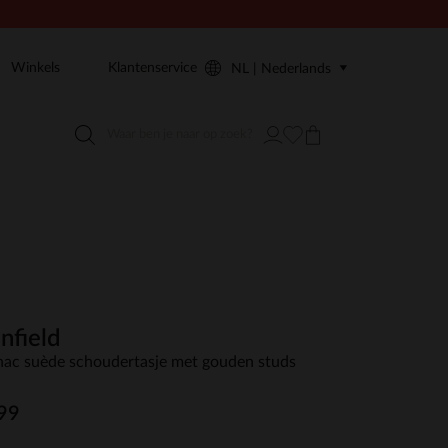
Winkels
Klantenservice
NL | Nederlands
nfield
ac suède schoudertasje met gouden studs
99