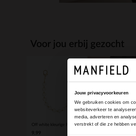
Voor jou erbij gezocht
-20%
-10% EXTRA
Jouw privacyvoorkeuren
We gebruiken cookies om cont
websiteverkeer te analyseren
media, adverteren en analys
verstrekt of die ze hebben v
Off white kleurige hartjes bag charm
9.99