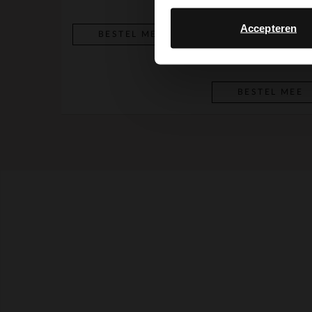
Accepteren
Cognac suède sandalen
BESTEL MEE
71.99
89.99
BESTEL MEE