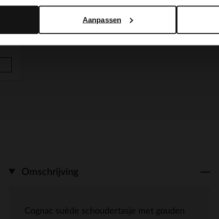
Aanpassen
Omschrijving
Cognac suède schoudertasje met gouden