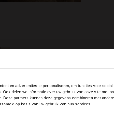
View this website in English?
ent en advertenties te personaliseren, om functies voor social
It looks like your language isn't Dutch. Would you like to
. Ook delen we informatie over uw gebruik van onze site met on
switch to English?
e. Deze partners kunnen deze gegevens combineren met andere i
erzameld op basis van uw gebruik van hun services.
Yes, switch to English
No, stay in Dutch