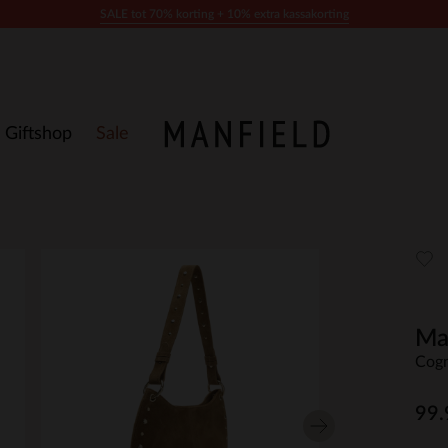
SALE tot 70% korting + 10% extra kassakorting
Giftshop
Sale
Ma
Cogn
99.