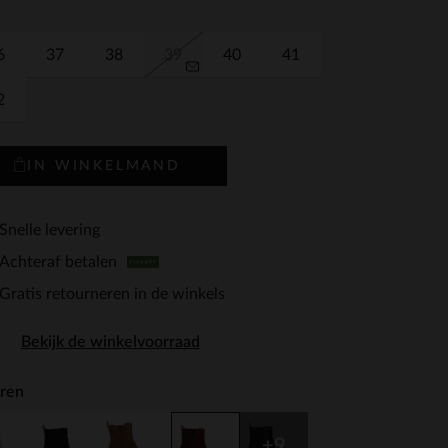
6
37
38
39
40
41
2
IN WINKELMAND
Snelle levering
Achteraf betalen
Gratis retourneren in de winkels
Bekijk de winkelvoorraad
ren
+9