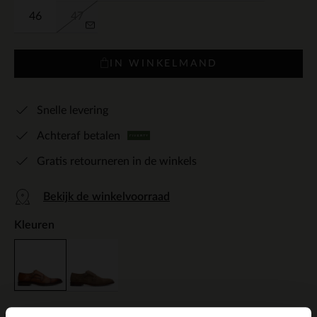
46
47
IN WINKELMAND
Snelle levering
Achteraf betalen
Gratis retourneren in de winkels
Bekijk de winkelvoorraad
Kleuren