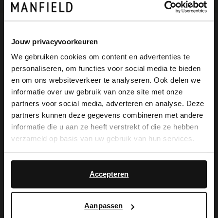
Omschrijving
Jouw privacyvoorkeuren
We gebruiken cookies om content en advertenties te
personaliseren, om functies voor social media te bieden
×
Cognac leren gespschoenen van Manfield
en om ons websiteverkeer te analyseren. Ook delen we
View this website in English?
informatie over uw gebruik van onze site met onze
met platte hak. We adviseren als
partners voor social media, adverteren en analyse. Deze
It looks like your language isn't Dutch. Would
verzorging en bescherming de Collonil
partners kunnen deze gegevens combineren met andere
you like to switch to English?
informatie die u aan ze heeft verstrekt of die ze hebben
Carbon Pro.
verzameld op basis van uw gebruik van hun services.
Yes, switch to
No, stay in Dutch
English
Accepteren
Alles over dit product
Aanpassen
Maattabel