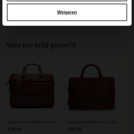
Weigeren
Bezorgen & retour
Voor jou erbij gezocht
Cognac leren laptoptas 16 inch
Cognac leren laptoptas 17 inch
159.99
139.99