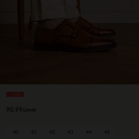
- 30%
90.99
129.99
40
41
42
43
44
45