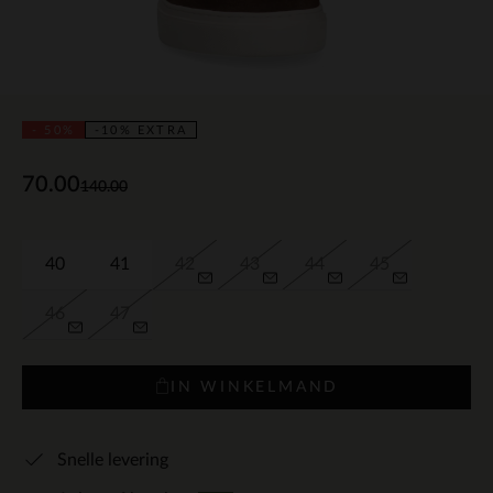
- 50%
-10% EXTRA
70.00
140.00
40
41
42
43
44
45
46
47
IN WINKELMAND
Snelle levering