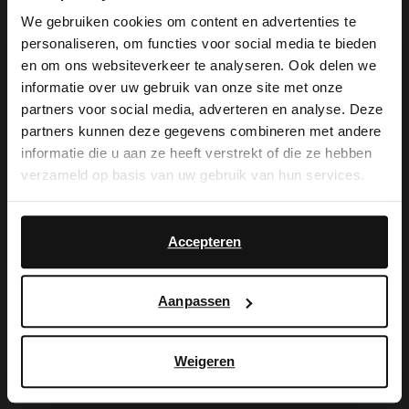
witte zool van 3 cm. We adviseren als
We gebruiken cookies om content en advertenties te
verzorging en bescherming de
personaliseren, om functies voor social media te bieden
×
en om ons websiteverkeer te analyseren. Ook delen we
suède/nubuck spray in transparant.
View this website in English?
informatie over uw gebruik van onze site met onze
partners voor social media, adverteren en analyse. Deze
It looks like your language isn't Dutch. Would
partners kunnen deze gegevens combineren met andere
you like to switch to English?
informatie die u aan ze heeft verstrekt of die ze hebben
Alles over dit product
verzameld op basis van uw gebruik van hun services.
Yes, switch to
No, stay in Dutch
English
Maattabel
Accepteren
Bezorgen & retour
Aanpassen
Weigeren
Voor jou erbij gezocht