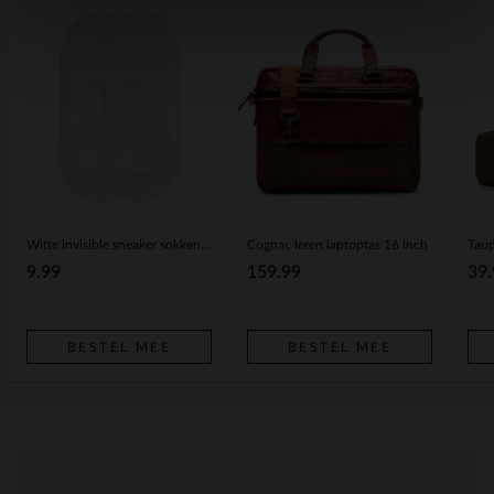
Witte invisible sneaker sokken (2 paar)
Cognac leren laptoptas 16 inch
Taup
9.99
159.99
39.
BESTEL MEE
BESTEL MEE