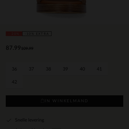
- 20%
-10% EXTRA
87.99
109.99
36
37
38
39
40
41
42
IN WINKELMAND
Snelle levering