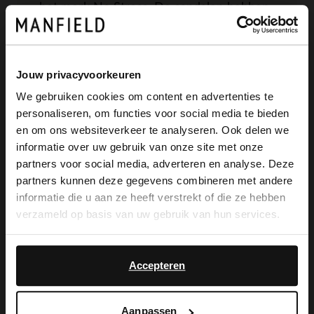
het merk No Stress. De sandalen hebben
een memory foam voetbed, gespssluiting
rondom de enkels en blokhak van 8 cm.
Jouw privacyvoorkeuren
We adviseren als verzorging en
We gebruiken cookies om content en advertenties te
bescherming de suède/nubuck spray in
personaliseren, om functies voor social media te bieden
×
en om ons websiteverkeer te analyseren. Ook delen we
transparant.
View this website in English?
informatie over uw gebruik van onze site met onze
partners voor social media, adverteren en analyse. Deze
It looks like your language isn't Dutch. Would
partners kunnen deze gegevens combineren met andere
you like to switch to English?
informatie die u aan ze heeft verstrekt of die ze hebben
Alles over dit product
verzameld op basis van uw gebruik van hun services.
Yes, switch to
No, stay in Dutch
English
Maattabel
Accepteren
Bezorgen & retour
Aanpassen