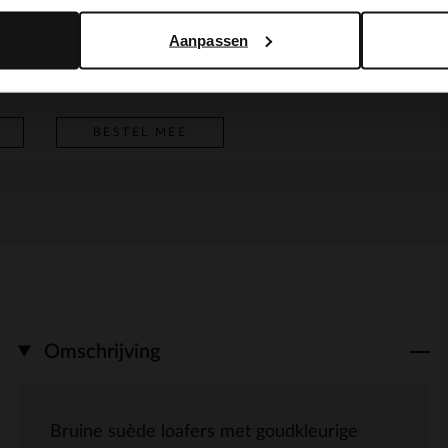
Aanpassen
Taupe suède schoudertas met gouden studs
Goudkleurige kever broche
BESTEL MEE
12.99
BESTEL MEE
Omschrijving
Bruine suède loafers met goudkleurige