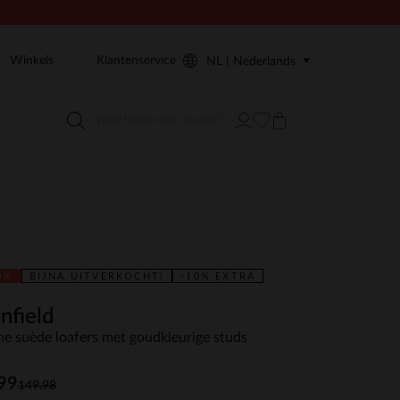
Winkels
Klantenservice
NL | Nederlands
0%
BIJNA UITVERKOCHT!
-10% EXTRA
nfield
ne suède loafers met goudkleurige studs
99
149.98