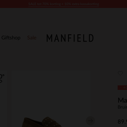
SALE tot 70% korting + 10% extra kassakorting
Giftshop
Sale
- 4
Ma
Brui
89.