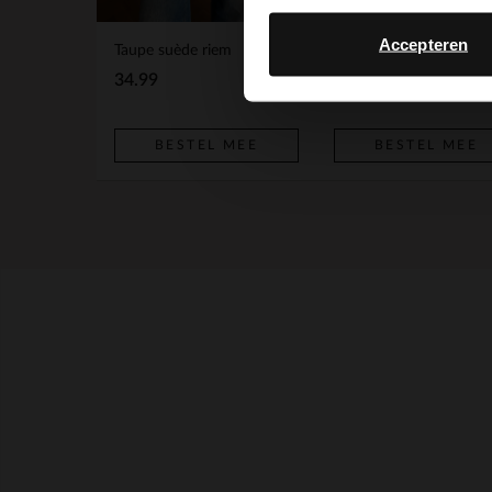
Accepteren
Taupe suède riem
34.99
149.99
BESTEL MEE
BESTEL MEE