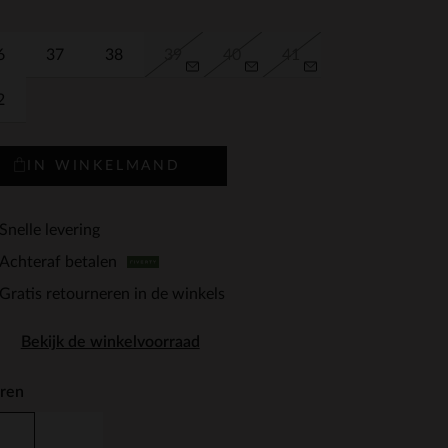
6
37
38
39
40
41
2
IN WINKELMAND
Snelle levering
Achteraf betalen
Gratis retourneren in de winkels
Bekijk de winkelvoorraad
ren