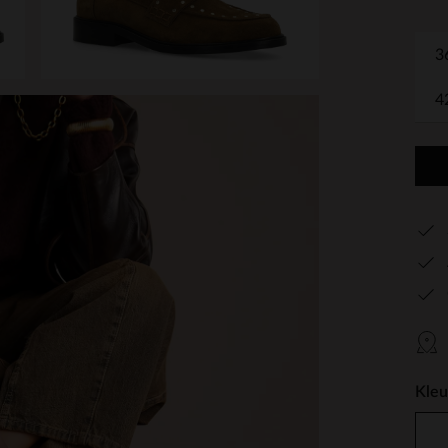
3
4
Kleu