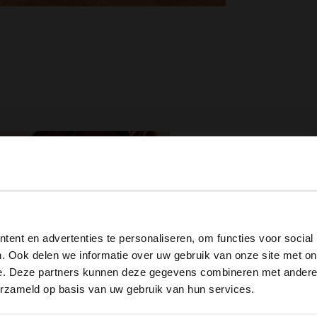
View this website in English?
ent en advertenties te personaliseren, om functies voor social
It looks like your language isn't Dutch. Would you like to
. Ook delen we informatie over uw gebruik van onze site met on
switch to English?
e. Deze partners kunnen deze gegevens combineren met andere i
erzameld op basis van uw gebruik van hun services.
Gouden stalen armband met diamantjes
Yes, switch to English
No, stay in Dutch
19.99