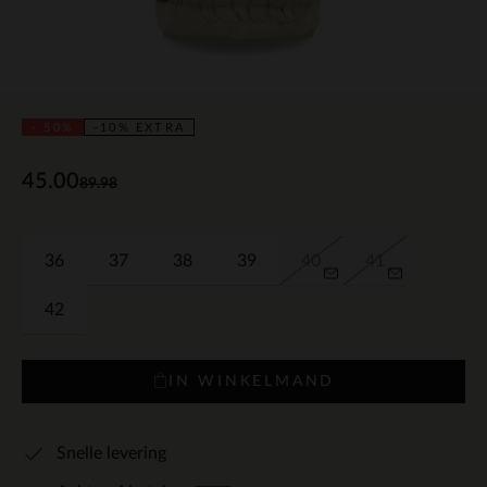
- 50%
-10% EXTRA
45.00
89.98
36
37
38
39
40
41
42
IN WINKELMAND
Snelle levering