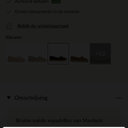
Achteraf betalen
Gratis retourneren in de winkels
Bekijk de winkelvoorraad
Kleuren
+12
Omschrijving
Bruine suède espadrilles van Manfield