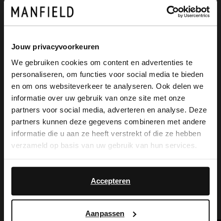
met touw gevlochten zool van 2 cm. We
adviseren als verzorging en bescherming
de Suède/Nubuck spray in transparant.
Jouw privacyvoorkeuren
We gebruiken cookies om content en advertenties te
personaliseren, om functies voor social media te bieden
×
en om ons websiteverkeer te analyseren. Ook delen we
View this website in English?
Alles over dit product
informatie over uw gebruik van onze site met onze
partners voor social media, adverteren en analyse. Deze
It looks like your language isn't Dutch. Would
partners kunnen deze gegevens combineren met andere
Maattabel
you like to switch to English?
informatie die u aan ze heeft verstrekt of die ze hebben
verzameld op basis van uw gebruik van hun services.
Bezorgen & retour
Yes, switch to
No, stay in Dutch
English
Accepteren
Voor jou erbij gezocht
Aanpassen