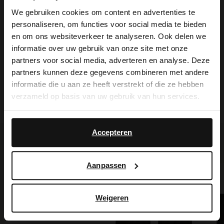
We gebruiken cookies om content en advertenties te
bescherming de Collonil Carbon Pro.
personaliseren, om functies voor social media te bieden
×
en om ons websiteverkeer te analyseren. Ook delen we
View this website in English?
informatie over uw gebruik van onze site met onze
partners voor social media, adverteren en analyse. Deze
Alles over dit product
It looks like your language isn't Dutch. Would
partners kunnen deze gegevens combineren met andere
you like to switch to English?
informatie die u aan ze heeft verstrekt of die ze hebben
Bezorgen & retour
verzameld op basis van uw gebruik van hun services.
Yes, switch to
No, stay in Dutch
English
Accepteren
Voor jou erbij gezocht
Aanpassen
Weigeren