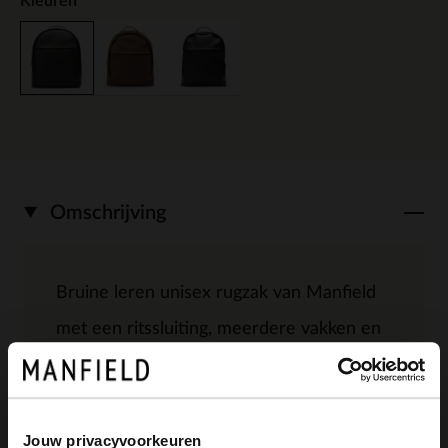
Kleuren
Omschrijving
Bruine leren unisex rugzak van Manfield
met een ritssluiting, meerdere vakken en
verstelbare banden voor op de rug. De
afmeting van de tas is 48x44x15 cm
(BxHxD). We adviseren als verzorging en
Jouw privacyvoorkeuren