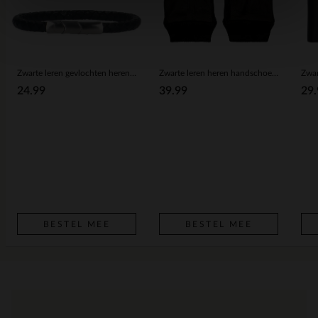
Zwarte leren gevlochten heren armband
Zwarte leren heren handschoenen
Zwar
24.99
39.99
29.
BESTEL MEE
BESTEL MEE