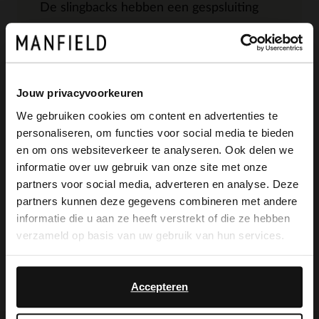
De slingbacks hebben een gespsluiting
rondom de enkel, een hak van 5 cm en
een puntige neus. We adviseren als
verzorging en bescherming de Collonil
Jouw privacyvoorkeuren
Carbon Pro.
We gebruiken cookies om content en advertenties te
personaliseren, om functies voor social media te bieden
×
en om ons websiteverkeer te analyseren. Ook delen we
View this website in English?
informatie over uw gebruik van onze site met onze
partners voor social media, adverteren en analyse. Deze
Alles over dit product
It looks like your language isn't Dutch. Would
partners kunnen deze gegevens combineren met andere
you like to switch to English?
informatie die u aan ze heeft verstrekt of die ze hebben
Maattabel
verzameld op basis van uw gebruik van hun services.
Yes, switch to
No, stay in Dutch
English
Bezorgen & retour
Accepteren