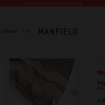
SALE tot 70% korting + 10% extra kassakorting
Giftshop
Sale
- 7
Ma
Brui
6.0