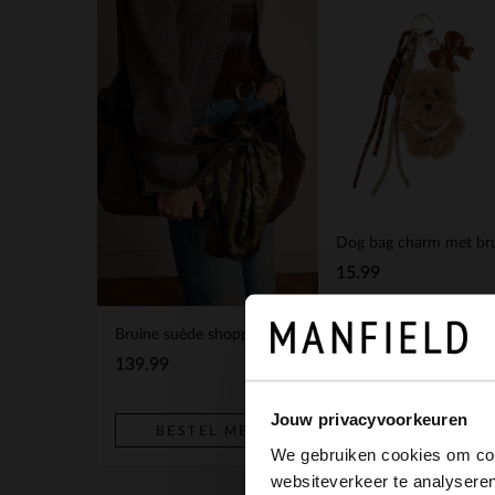
15.99
Bruine suède shopper
BESTEL MEE
139.99
Jouw privacyvoorkeuren
BESTEL MEE
We gebruiken cookies om cont
websiteverkeer te analyseren