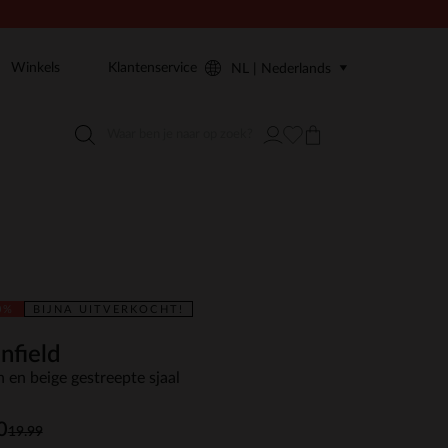
Winkels
Klantenservice
NL | Nederlands
0%
BIJNA UITVERKOCHT!
nfield
n en beige gestreepte sjaal
0
19.99