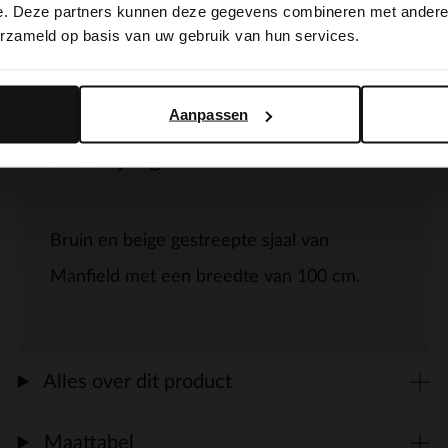
switch to English?
e. Deze partners kunnen deze gegevens combineren met andere i
erzameld op basis van uw gebruik van hun services.
Yes, switch to English
No, stay in Dutch
Aanpassen
Omschrijving
Bruin en beige gestreepte sjaal van
Manfield met een breedte van 100 cm.
Alles over dit product
Maattabel