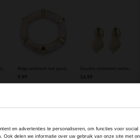
Dog bag charm met bruine korten
Beige armband met gouden details
Gouden statement oorbellen met groene knopen
9.99
14.99
BESTEL MEE
BESTEL MEE
View this website in English?
ent en advertenties te personaliseren, om functies voor social
It looks like your language isn't Dutch. Would you like to
. Ook delen we informatie over uw gebruik van onze site met on