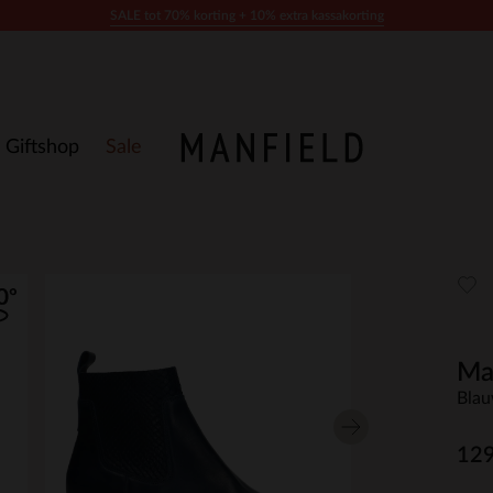
SALE tot 70% korting + 10% extra kassakorting
Giftshop
Sale
Ma
Blau
129