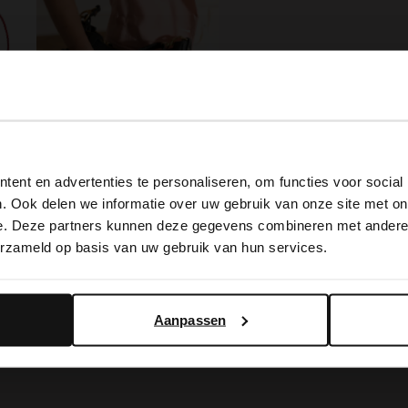
View this website in English?
ent en advertenties te personaliseren, om functies voor social
It looks like your language isn't Dutch. Would you like to
. Ook delen we informatie over uw gebruik van onze site met on
switch to English?
e. Deze partners kunnen deze gegevens combineren met andere i
Zwarte leren schoudertas
erzameld op basis van uw gebruik van hun services.
69.99
Yes, switch to English
No, stay in Dutch
BESTEL MEE
Aanpassen