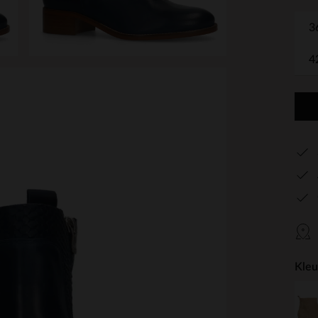
3
4
Kleu