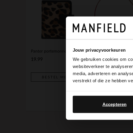
Jouw privacyvoorkeuren
Panter portemonnee
Rode kralenketting
We gebruiken cookies om cont
19.99
7.99
websiteverkeer te analyseren
media, adverteren en analys
BESTEL MEE
BESTEL MEE
verstrekt of die ze hebben v
Accepteren