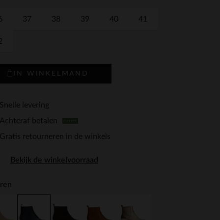
6
37
38
39
40
41
2
IN WINKELMAND
Snelle levering
Achteraf betalen
Gratis retourneren in de winkels
Bekijk de winkelvoorraad
ren