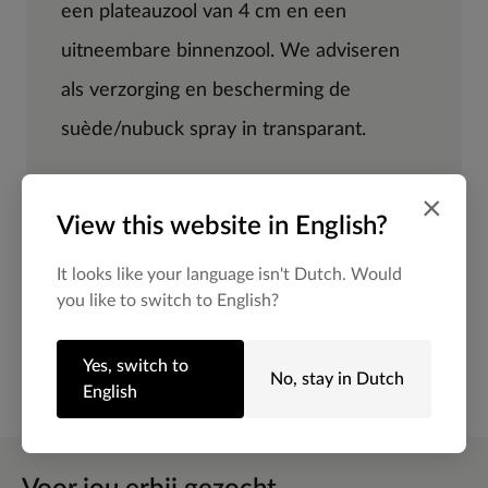
een plateauzool van 4 cm en een
uitneembare binnenzool. We adviseren
als verzorging en bescherming de
suède/nubuck spray in transparant.
×
View this website in English?
Alles over dit product
It looks like your language isn't Dutch. Would
you like to switch to English?
Maattabel
Yes, switch to
Bezorgen & retour
No, stay in Dutch
English