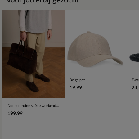
Voor jou erbij gezocht
Beige pet
19.99
24.
Donkerbruine suède weekendtas
199.99