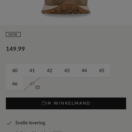
NEW
149.99
40
41
42
43
44
45
46
47
IN WINKELMAND
Snelle levering