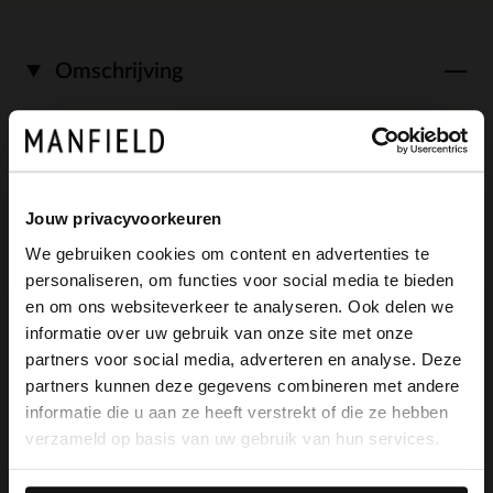
Omschrijving
Beige suède slouchy enkellaarsjes met
hak van Manfield. De enkellaarsjes
Jouw privacyvoorkeuren
hebben een smalle hak van 6 cm, een
We gebruiken cookies om content en advertenties te
puntige neus en een afzak design. We
personaliseren, om functies voor social media te bieden
×
en om ons websiteverkeer te analyseren. Ook delen we
adviseren als bescherming en verzorging
View this website in English?
informatie over uw gebruik van onze site met onze
de suède/ nubuck spray in transparant.
partners voor social media, adverteren en analyse. Deze
It looks like your language isn't Dutch. Would
partners kunnen deze gegevens combineren met andere
you like to switch to English?
informatie die u aan ze heeft verstrekt of die ze hebben
verzameld op basis van uw gebruik van hun services.
Yes, switch to
Alles over dit product
No, stay in Dutch
English