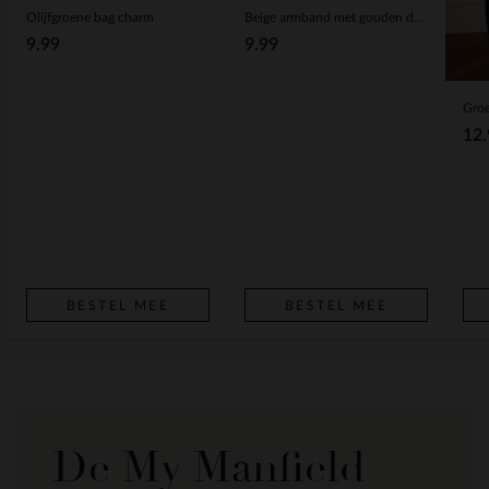
Olijfgroene bag charm
Beige armband met gouden details
9.99
9.99
12.
BESTEL MEE
BESTEL MEE
De My Manfield