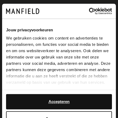
Omschrijving
Jouw privacyvoorkeuren
We gebruiken cookies om content en advertenties te
Beige suède plateau sandalen met gesp
personaliseren, om functies voor social media te bieden
van het merk No Stress. De sandalen
×
en om ons websiteverkeer te analyseren. Ook delen we
View this website in English?
informatie over uw gebruik van onze site met onze
hebben een klittenbandsluiting, band om
partners voor social media, adverteren en analyse. Deze
It looks like your language isn't Dutch. Would
de hiel en een zool van 4 cm. We
partners kunnen deze gegevens combineren met andere
you like to switch to English?
informatie die u aan ze heeft verstrekt of die ze hebben
adviseren als verzorging suède/nubuck
verzameld op basis van uw gebruik van hun services.
spray in transparant.
Yes, switch to
No, stay in Dutch
English
Accepteren
Alles over dit product