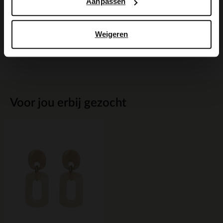
Aanpassen
Maattabel
Weigeren
Bezorgen & retour
Voor jou erbij gezocht