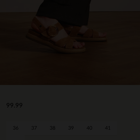
99.99
36
37
38
39
40
41