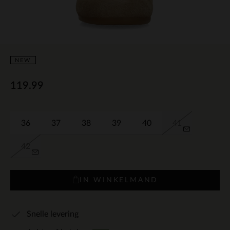
NEW
119.99
36
37
38
39
40
41
42
IN WINKELMAND
Snelle levering