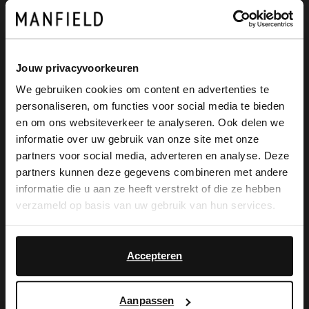
Manfield. De muiltje hebben een
veterdetail op de voorvoet en een
verhoogd plateau van 2 cm. We adviseren
Jouw privacyvoorkeuren
als verzorging en bescherming de
We gebruiken cookies om content en advertenties te
personaliseren, om functies voor social media te bieden
suède/nubuck spray in transparant.
×
en om ons websiteverkeer te analyseren. Ook delen we
View this website in English?
informatie over uw gebruik van onze site met onze
partners voor social media, adverteren en analyse. Deze
It looks like your language isn't Dutch. Would
partners kunnen deze gegevens combineren met andere
Alles over dit product
you like to switch to English?
informatie die u aan ze heeft verstrekt of die ze hebben
verzameld op basis van uw gebruik van hun services.
Maattabel
Yes, switch to
No, stay in Dutch
English
Accepteren
Bezorgen & retour
Aanpassen