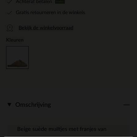
Achteraf betalen
Gratis retourneren in de winkels
Bekijk de winkelvoorraad
Kleuren
Omschrijving
Beige suède muiltjes met franjes van