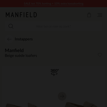
Doorgaan naar artikel
SALE tot 70% korting + 10% extra kassakorting
Instappers
Manfield
Beige suède loafers