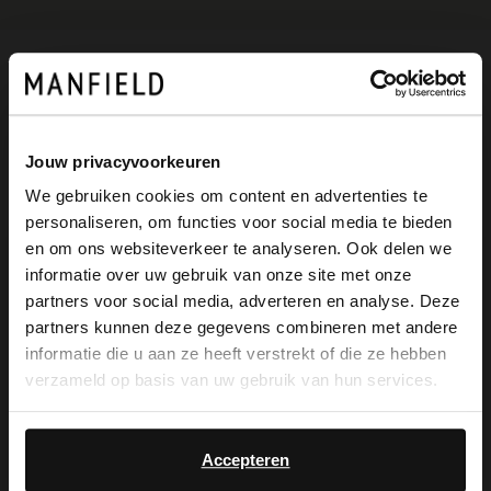
Omschrijving
Jouw privacyvoorkeuren
Beige suède loafers van het merk No
We gebruiken cookies om content en advertenties te
Stress met een platte hak van 2,5 cm. We
personaliseren, om functies voor social media te bieden
×
en om ons websiteverkeer te analyseren. Ook delen we
adviseren als verzorging en bescherming
View this website in English?
informatie over uw gebruik van onze site met onze
de suède/nubuck spray in transparant.
partners voor social media, adverteren en analyse. Deze
It looks like your language isn't Dutch. Would
partners kunnen deze gegevens combineren met andere
you like to switch to English?
informatie die u aan ze heeft verstrekt of die ze hebben
verzameld op basis van uw gebruik van hun services.
Yes, switch to
Alles over dit product
No, stay in Dutch
English
Accepteren
Maattabel