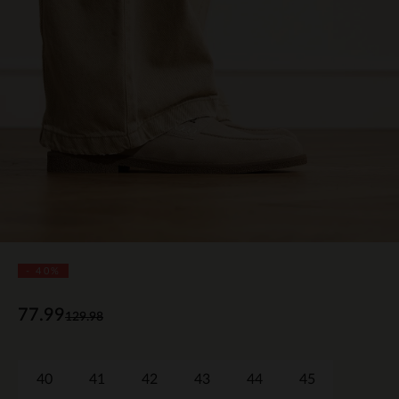
- 40%
77.99
129.98
40
41
42
43
44
45