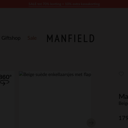
SALE tot 70% korting + 10% extra kassakorting
Giftshop
Sale
Ma
Beig
179