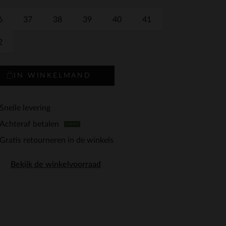
6
37
38
39
40
41
2
IN WINKELMAND
Snelle levering
Achteraf betalen
Gratis retourneren in de winkels
Bekijk de winkelvoorraad