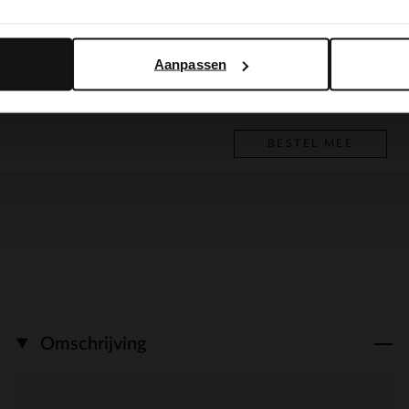
29.99
Yes, switch to English
No, stay in Dutch
Aanpassen
Off white suède handtas
BESTEL MEE
89.99
BESTEL MEE
Omschrijving