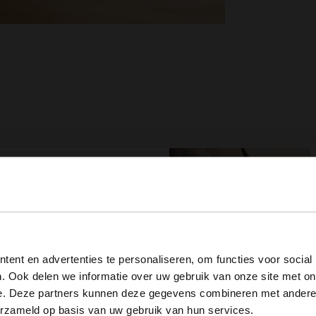
NEW
View this website in English?
ent en advertenties te personaliseren, om functies voor social
It looks like your language isn't Dutch. Would you like to
. Ook delen we informatie over uw gebruik van onze site met on
switch to English?
e. Deze partners kunnen deze gegevens combineren met andere i
Gouden stalen armband met roze details
Bruine leren dames riem
erzameld op basis van uw gebruik van hun services.