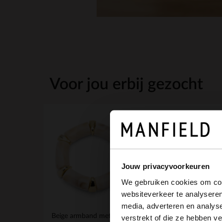
Voor jou erbij gezocht
Jouw privacyvoorkeuren
We gebruiken cookies om cont
websiteverkeer te analyseren
media, adverteren en analys
Beige armband met gouden details
verstrekt of die ze hebben v