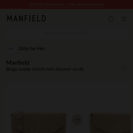
Doorgaan naar artikel
SALE tot 70% korting + 10% extra kassakorting
Gifts for Her
Manfield
Beige suède clutch met zilveren studs