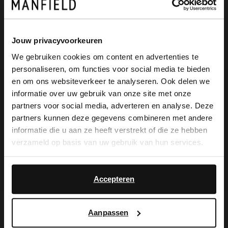
Beige suède clutch met zilveren studs van
Manfield. De clutch heeft een
Jouw privacyvoorkeuren
drukknoopsluiting, verstelbare band van
We gebruiken cookies om content en advertenties te
personaliseren, om functies voor social media te bieden
110 cm en twee kleine zijvakjes. De
×
en om ons websiteverkeer te analyseren. Ook delen we
View this website in English?
afmeting is 24x16x2 cm,(BxHxD).
informatie over uw gebruik van onze site met onze
partners voor social media, adverteren en analyse. Deze
It looks like your language isn't Dutch. Would
partners kunnen deze gegevens combineren met andere
you like to switch to English?
informatie die u aan ze heeft verstrekt of die ze hebben
Alles over dit product
verzameld op basis van uw gebruik van hun services.
Yes, switch to
No, stay in Dutch
English
Maattabel
Accepteren
Bezorgen & retour
Aanpassen