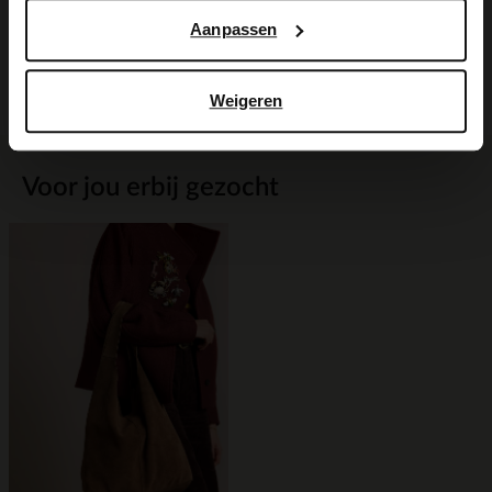
Maattabel
Aanpassen
Bezorgen & retour
Weigeren
Voor jou erbij gezocht