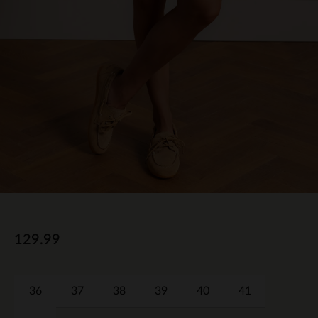
129.99
36
37
38
39
40
41