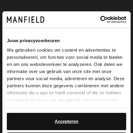
Omschrijving
Jouw privacyvoorkeuren
Beige suède bootschoenen van Manfield
We gebruiken cookies om content en advertenties te
met veter details op de voorvoet en aan
personaliseren, om functies voor social media te bieden
×
en om ons websiteverkeer te analyseren. Ook delen we
de zijkant. We adviseren als verzorging en
View this website in English?
informatie over uw gebruik van onze site met onze
bescherming de suède/nubuck spray in
partners voor social media, adverteren en analyse. Deze
It looks like your language isn't Dutch. Would
partners kunnen deze gegevens combineren met andere
transparant.
you like to switch to English?
informatie die u aan ze heeft verstrekt of die ze hebben
verzameld op basis van uw gebruik van hun services.
Yes, switch to
No, stay in Dutch
English
Alles over dit product
Accepteren