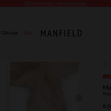
SALE tot 70% korting + 10% extra kassakorting
Giftshop
Sale
- 6
Ma
Beig
8.0