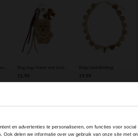
Gouden statement oorbellen met bruine knopen
Dog bag charm met bruine korten
Beige bedelketting
15.99
19.99
BESTEL MEE
BESTEL MEE
View this website in English?
ent en advertenties te personaliseren, om functies voor social
It looks like your language isn't Dutch. Would you like to
. Ook delen we informatie over uw gebruik van onze site met on