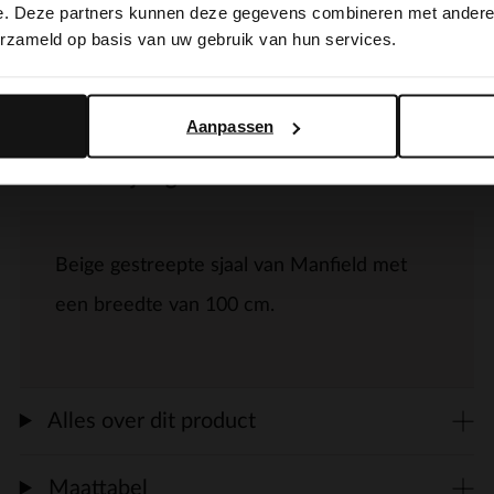
switch to English?
e. Deze partners kunnen deze gegevens combineren met andere i
erzameld op basis van uw gebruik van hun services.
Yes, switch to English
No, stay in Dutch
Aanpassen
Omschrijving
Beige gestreepte sjaal van Manfield met
een breedte van 100 cm.
Alles over dit product
Maattabel