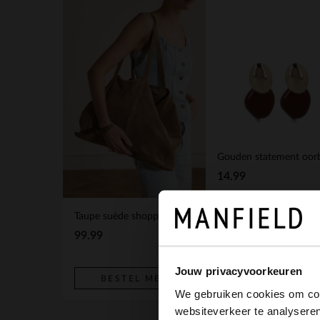
14.99
Taupe suède shopper
BESTEL MEE
99.99
Jouw privacyvoorkeuren
BESTEL MEE
We gebruiken cookies om cont
websiteverkeer te analyseren