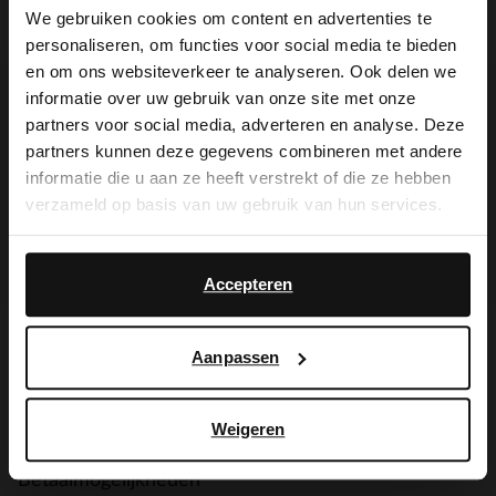
De My Manfield
We gebruiken cookies om content en advertenties te
voordelen wachten
personaliseren, om functies voor social media te bieden
×
en om ons websiteverkeer te analyseren. Ook delen we
View this website in English?
op je.
informatie over uw gebruik van onze site met onze
partners voor social media, adverteren en analyse. Deze
It looks like your language isn't Dutch. Would
partners kunnen deze gegevens combineren met andere
you like to switch to English?
informatie die u aan ze heeft verstrekt of die ze hebben
MELD JE AAN VOOR MY MANFIELD
verzameld op basis van uw gebruik van hun services.
Meer over My Manfield
Yes, switch to
No, stay in Dutch
English
Accepteren
Service
Aanpassen
Contact
Verzending & levering
Weigeren
Betaalmogelijkheden