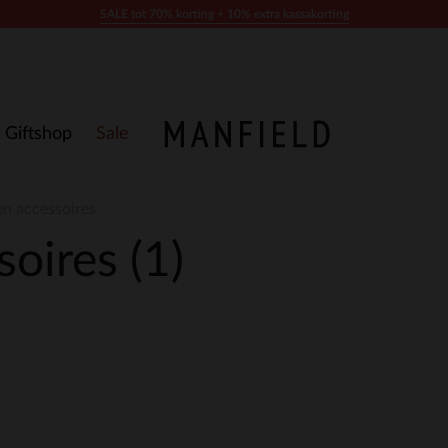
SALE tot 70% korting + 10% extra kassakorting
Giftshop
Sale
n accessoires
soires
(1)