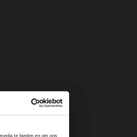
×
 media te bieden en om ons