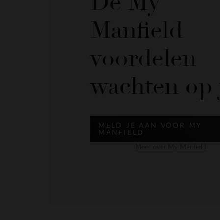
De My
Manfield
voordelen
wachten op 
MELD JE AAN VOOR MY
MANFIELD
Meer over My Manfield