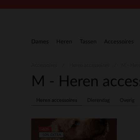
Doorgaan naar artikel
Dames
Heren
Tassen
Accessoires
Accessoires
Heren accessoires
M - Here
M - Heren acces
Heren accessoires
Dierendag
Overig
-60%
-10% EXTRA