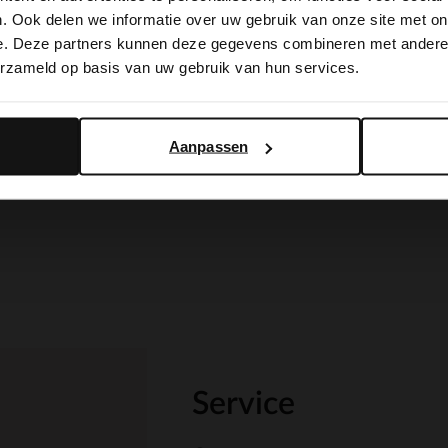
It looks like your language isn't Dutch. Would you like to
. Ook delen we informatie over uw gebruik van onze site met on
switch to English?
e. Deze partners kunnen deze gegevens combineren met andere i
erzameld op basis van uw gebruik van hun services.
Yes, switch to English
No, stay in Dutch
Aanpassen
Service