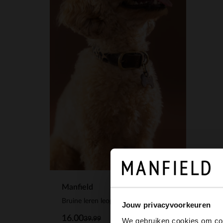
Manfield
Bruine leren leopard honden halsband - S/M/L
Jouw privacyvoorkeuren
16.00
39.99
We gebruiken cookies om cont