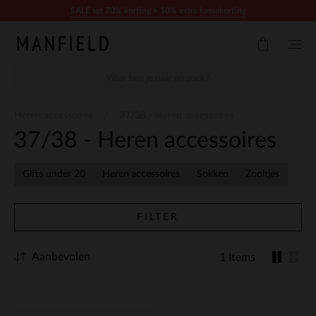
Doorgaan naar artikel
SALE tot 70% korting + 10% extra kassakorting
Heren accessoires
37/38 - Heren accessoires
37/38 - Heren accessoires
Gifts under 20
Heren accessoires
Sokken
Zooltjes
FILTER
Aanbevolen
1 Items