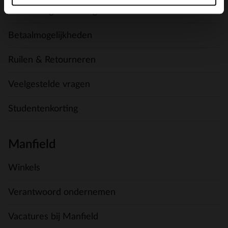
Verzending & levering
Betaalmogelijkheden
Ruilen & Retourneren
Veelgestelde vragen
Studentenkorting
Manfield
Winkels
Verantwoord ondernemen
Vacatures bij Manfield