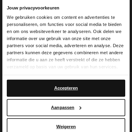
Jouw privacyvoorkeuren
We gebruiken cookies om content en advertenties te
De My Manfield
personaliseren, om functies voor social media te bieden
×
en om ons websiteverkeer te analyseren. Ook delen we
voordelen wachten
View this website in English?
informatie over uw gebruik van onze site met onze
partners voor social media, adverteren en analyse. Deze
op je.
It looks like your language isn't Dutch. Would
partners kunnen deze gegevens combineren met andere
you like to switch to English?
informatie die u aan ze heeft verstrekt of die ze hebben
verzameld op basis van uw gebruik van hun services.
Yes, switch to
MELD JE AAN VOOR MY MANFIELD
No, stay in Dutch
English
Meer over My Manfield
Accepteren
Aanpassen
Service
Contact
Weigeren