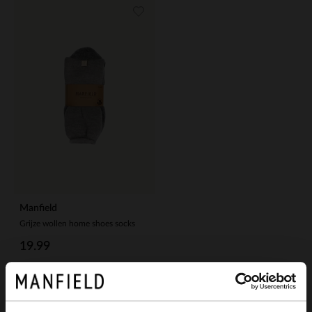
Manfield
Grijze wollen home shoes socks
19.99