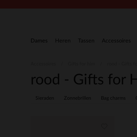
Doorgaan naar artikel
Dames
Heren
Tassen
Accessoires
Accessoires
Gifts for him
rood - Gifts f
rood - Gifts for
Sieraden
Zonnebrillen
Bag charms