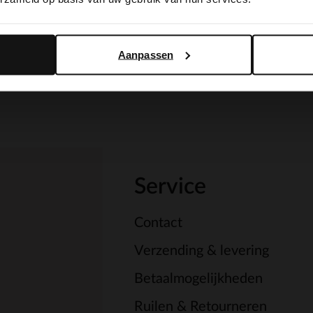
Yes, switch to English
No, stay in Dutch
Aanpassen
Service
Contact
Verzending & levering
Betaalmogelijkheden
Ruilen & Retourneren