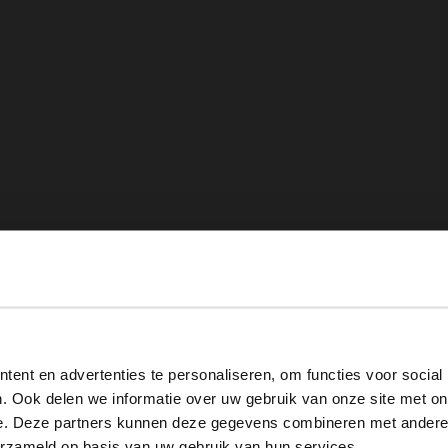
View this website in English?
ent en advertenties te personaliseren, om functies voor social
It looks like your language isn't Dutch. Would you like to
. Ook delen we informatie over uw gebruik van onze site met on
switch to English?
e. Deze partners kunnen deze gegevens combineren met andere i
erzameld op basis van uw gebruik van hun services.