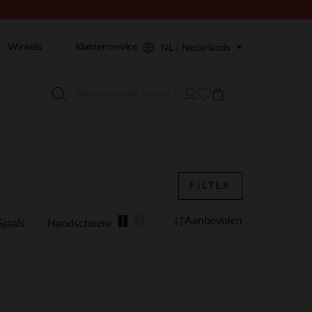
Winkels
Klantenservice
NL | Nederlands
FILTER
Aanbevolen
Sjaals
Handschoenen
Portemonnees
Gifts for Her