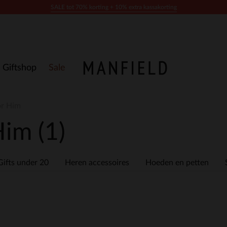
SALE tot 70% korting + 10% extra kassakorting
Giftshop
Sale
or Him
 Him
(1)
Gifts under 20
Heren accessoires
Hoeden en petten