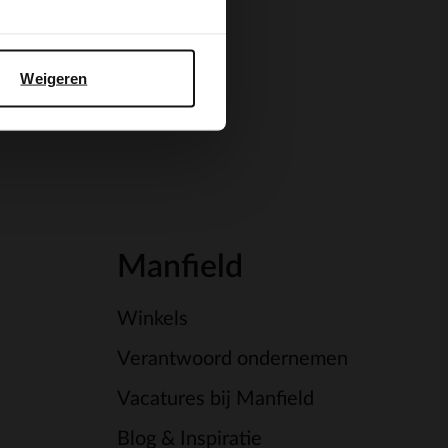
Weigeren
Manfield
Winkels
Verantwoord ondernemen
Vacatures bij Manfield
Blog & Inspiratie