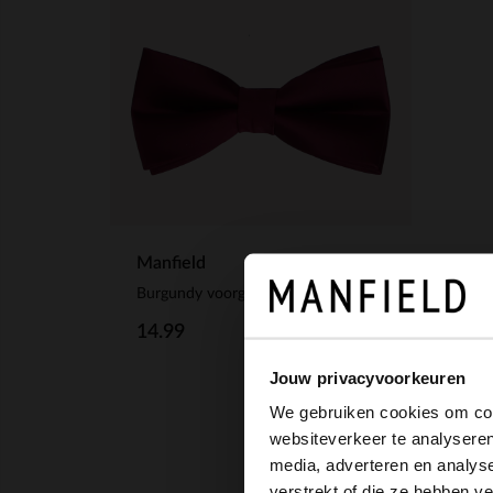
Manfield
Burgundy voorgestrikte vlinderstrik
14.99
Jouw privacyvoorkeuren
We gebruiken cookies om cont
websiteverkeer te analyseren
media, adverteren en analys
verstrekt of die ze hebben v