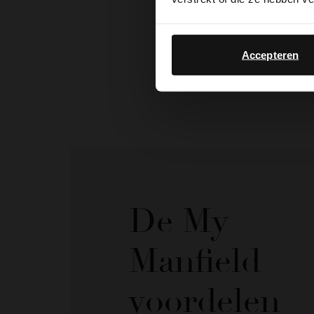
Accepteren
De My
Manfield
voordelen