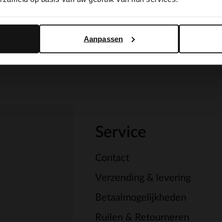
Yes, switch to English
No, stay in Dutch
Aanpassen
Service
Contact
Verzending & levering
Betaalmogelijkheden
Ruilen & Retourneren