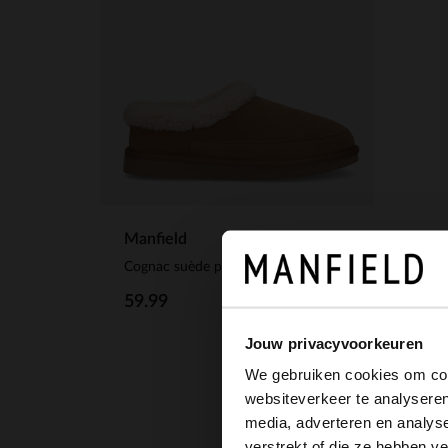
Manfield
Cognac suède pantoffels met imitatie wol
59.99
Jouw privacyvoorkeuren
We gebruiken cookies om cont
websiteverkeer te analyseren
media, adverteren en analys
verstrekt of die ze hebben v