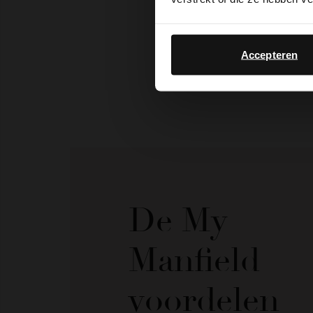
Accepteren
De My
Manfield
voordelen