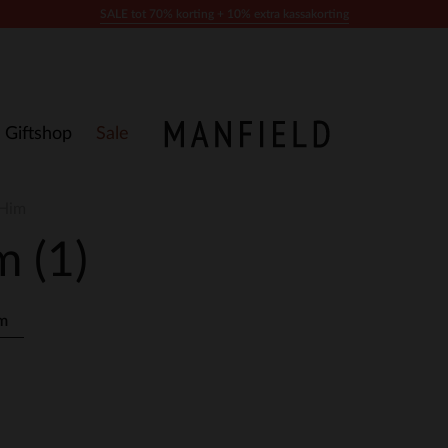
SALE tot 70% korting + 10% extra kassakorting
Giftshop
Sale
 Him
im
(1)
im