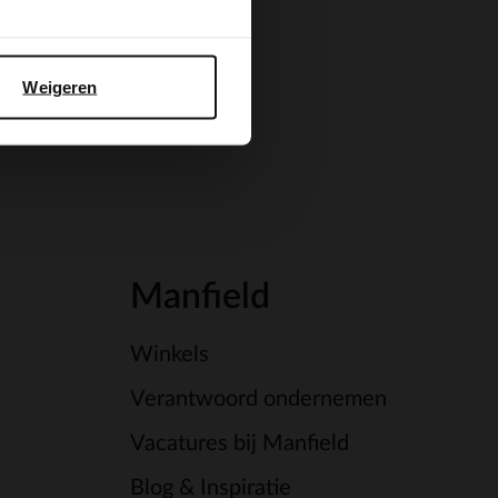
Weigeren
Manfield
Winkels
Verantwoord ondernemen
Vacatures bij Manfield
Blog & Inspiratie