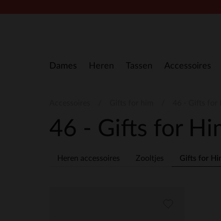
Doorgaan naar artikel
Dames
Heren
Tassen
Accessoires
Accessoires
Gifts for him
46 - Gifts for
46 - Gifts for H
Heren accessoires
Zooltjes
Gifts for H