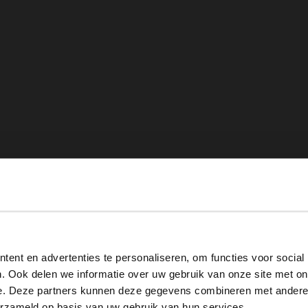
View this website in English?
ent en advertenties te personaliseren, om functies voor social
It looks like your language isn't Dutch. Would you like to
. Ook delen we informatie over uw gebruik van onze site met on
switch to English?
e. Deze partners kunnen deze gegevens combineren met andere i
erzameld op basis van uw gebruik van hun services.