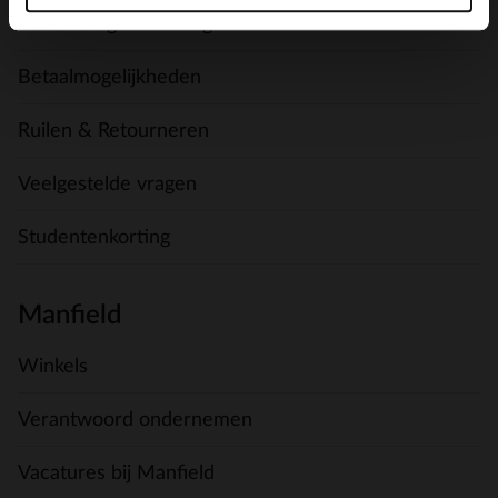
Verzending & levering
Betaalmogelijkheden
Ruilen & Retourneren
Veelgestelde vragen
Studentenkorting
Manfield
Winkels
Verantwoord ondernemen
Vacatures bij Manfield