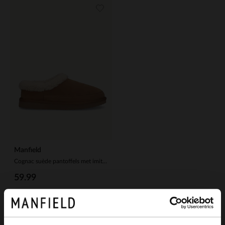
Manfield
Cognac suède pantoffels met imitatie wol
59.99