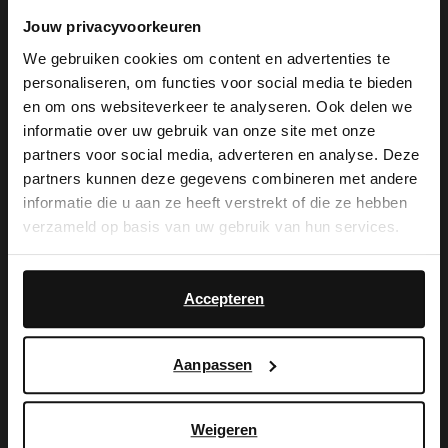
Jouw privacyvoorkeuren
We gebruiken cookies om content en advertenties te
De My Manfield
personaliseren, om functies voor social media te bieden
×
en om ons websiteverkeer te analyseren. Ook delen we
voordelen wachten
View this website in English?
informatie over uw gebruik van onze site met onze
partners voor social media, adverteren en analyse. Deze
op je.
It looks like your language isn't Dutch. Would
partners kunnen deze gegevens combineren met andere
you like to switch to English?
informatie die u aan ze heeft verstrekt of die ze hebben
verzameld op basis van uw gebruik van hun services.
Yes, switch to
MELD JE AAN VOOR MY MANFIELD
No, stay in Dutch
English
Meer over My Manfield
Accepteren
Aanpassen
Service
Contact
Weigeren