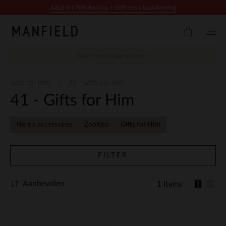
Doorgaan naar artikel
SALE tot 70% korting + 10% extra kassakorting
Gifts for him
41 - Gifts for Him
41 - Gifts for Him
Heren accessoires
Zooltjes
Gifts for Him
FILTER
Aanbevolen
1 Items