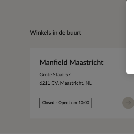
Winkels in de buurt
Manfield Maastricht
Grote Staat 57
6211 CV
Maastricht
NL
Closed
- Opent om 10:00