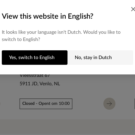
View this website in English?
It looks like your language isn't Dutch. Would you like to
switch to English?
Yes, switch to English
No, stay in Dutch
Manfield Venlo
Vleesstraat 67
5911 JD
Venlo
NL
Closed
- Opent om 10:00