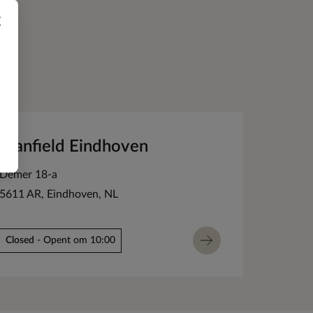
×
Manfield Eindhoven
Demer 18-a
5611 AR
Eindhoven
NL
Closed
- Opent om 10:00